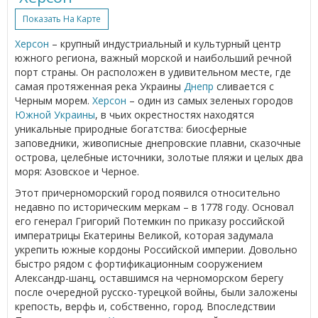
Показать На Карте
Херсон
– крупный индустриальный и культурный центр
южного региона, важный морской и наибольший речной
порт страны. Он расположен в удивительном месте, где
самая протяженная река Украины
Днепр
сливается с
Черным морем.
Херсон
– один из самых зеленых городов
Южной Украины
, в чьих окрестностях находятся
уникальные природные богатства: биосферные
заповедники, живописные днепровские плавни, сказочные
острова, целебные источники, золотые пляжи и целых два
моря: Азовское и Черное.
Этот причерноморский город появился относительно
недавно по историческим меркам – в 1778 году. Основал
его генерал Григорий Потемкин по приказу российской
императрицы Екатерины Великой, которая задумала
укрепить южные кордоны Российской империи. Довольно
быстро рядом с фортификационным сооружением
Александр-шанц, оставшимся на черноморском берегу
после очередной русско-турецкой войны, были заложены
крепость, верфь и, собственно, город. Впоследствии