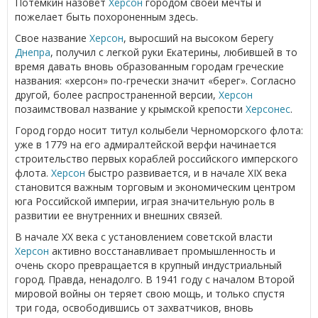
Потемкин назовет
Херсон
городом своей мечты и
пожелает быть похороненным здесь.
Свое название
Херсон
, выросший на высоком берегу
Днепра
, получил с легкой руки Екатерины, любившей в то
время давать вновь образованным городам греческие
названия: «херсон» по-гречески значит «берег». Согласно
другой, более распространенной версии,
Херсон
позаимствовал название у крымской крепости
Херсонес
.
Город гордо носит титул колыбели Черноморского флота:
уже в 1779 на его адмиралтейской верфи начинается
строительство первых кораблей российского имперского
флота.
Херсон
быстро развивается, и в начале XIX века
становится важным торговым и экономическим центром
юга Российской империи, играя значительную роль в
развитии ее внутренних и внешних связей.
В начале ХХ века с установлением советской власти
Херсон
активно восстанавливает промышленность и
очень скоро превращается в крупный индустриальный
город. Правда, ненадолго. В 1941 году с началом Второй
мировой войны он теряет свою мощь, и только спустя
три года, освободившись от захватчиков, вновь