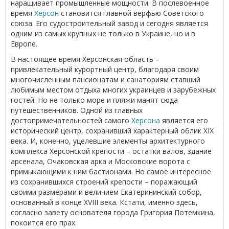
наращивает промышленные мощности. В послевоенное
время
Херсон
становится главной верфью Советского
союза. Его судостроительный завод и сегодня является
одним из самых крупных не только в Украине, но и в
Европе.
В настоящее время Херсонская область –
привлекательный курортный центр, благодаря своим
многочисленным пансионатам и санаториям ставший
любимым местом отдыха многих украинцев и зарубежных
гостей. Но не только море и пляжи манят сюда
путешественников. Одной из главных
достопримечательностей самого
Херсона
является его
исторический центр, сохранивший характерный облик XIX
века. И, конечно, уцелевшие элементы архитектурного
комплекса Херсонской крепости – остатки валов, здание
арсенала, Очаковская арка и Московские ворота с
примыкающими к ним бастионами. Но самое интересное
из сохранившихся строений крепости – поражающий
своими размерами и величием Екатерининский собор,
основанный в конце XVIII века. Кстати, именно здесь,
согласно завету основателя города Григория Потемкина,
покоится его прах.