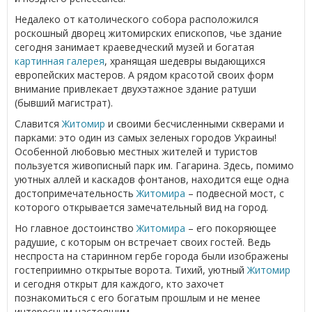
Недалеко от католического собора расположился
роскошный дворец житомирских епископов, чье здание
сегодня занимает краеведческий музей и богатая
картинная галерея
, хранящая шедевры выдающихся
европейских мастеров. А рядом красотой своих форм
внимание привлекает двухэтажное здание ратуши
(бывший магистрат).
Славится
Житомир
и своими бесчисленными скверами и
парками: это один из самых зеленых городов Украины!
Особенной любовью местных жителей и туристов
пользуется живописный парк им. Гагарина. Здесь, помимо
уютных аллей и каскадов фонтанов, находится еще одна
достопримечательность
Житомира
– подвесной мост, с
которого открывается замечательный вид на город.
Но главное достоинство
Житомира
– его покоряющее
радушие, с которым он встречает своих гостей. Ведь
неспроста на старинном гербе города были изображены
гостеприимно открытые ворота. Тихий, уютный
Житомир
и сегодня открыт для каждого, кто захочет
познакомиться с его богатым прошлым и не менее
интересным настоящим.