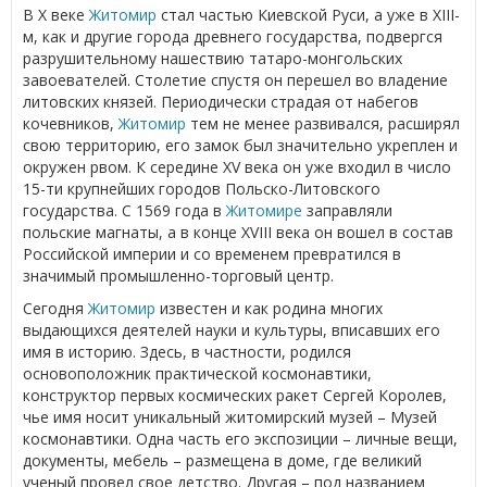
В Х веке
Житомир
стал частью Киевской Руси, а уже в XIII-
м, как и другие города древнего государства, подвергся
разрушительному нашествию татаро-монгольских
завоевателей. Столетие спустя он перешел во владение
литовских князей. Периодически страдая от набегов
кочевников,
Житомир
тем не менее развивался, расширял
свою территорию, его замок был значительно укреплен и
окружен рвом. К середине XV века он уже входил в число
15-ти крупнейших городов Польско-Литовского
государства. С 1569 года в
Житомире
заправляли
польские магнаты, а в конце XVIII века он вошел в состав
Российской империи и со временем превратился в
значимый промышленно-торговый центр.
Сегодня
Житомир
известен и как родина многих
выдающихся деятелей науки и культуры, вписавших его
имя в историю. Здесь, в частности, родился
основоположник практической космонавтики,
конструктор первых космических ракет Сергей Королев,
чье имя носит уникальный житомирский музей – Музей
космонавтики. Одна часть его экспозиции – личные вещи,
документы, мебель – размещена в доме, где великий
ученый провел свое детство. Другая – под названием