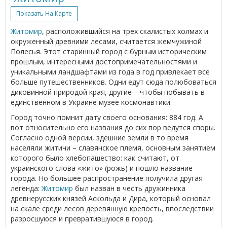
Показать На Карте
Житомир
, расположившийся на трех скалистых холмах и
окруженный древними лесами, считается жемчужиной
Полесья. Этот старинный город с бурным историческим
прошлым, интересными достопримечательностями и
уникальными ландшафтами из года в год привлекает все
больше путешественников. Одни едут сюда полюбоваться
диковинной природой края, другие – чтобы побывать в
единственном в Украине музее космонавтики.
Город точно помнит дату своего основания: 884 год. А
вот относительно его названия до сих пор ведутся споры.
Согласно одной версии, здешние земли в то время
населяли житичи – славянское племя, основным занятием
которого было хлебопашество: как считают, от
украинского слова «жито» (рожь) и пошло название
города. Но большее распространение получила другая
легенда:
Житомир
был назван в честь дружинника
древнерусских князей Аскольда и Дира, который основал
на скале среди лесов деревянную крепость, впоследствии
разросшуюся и превратившуюся в город.