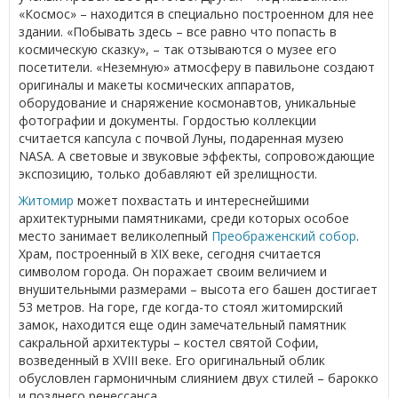
«Космос» – находится в специально построенном для нее
здании. «Побывать здесь – все равно что попасть в
космическую сказку», – так отзываются о музее его
посетители. «Неземную» атмосферу в павильоне создают
оригиналы и макеты космических аппаратов,
оборудование и снаряжение космонавтов, уникальные
фотографии и документы. Гордостью коллекции
считается капсула с почвой Луны, подаренная музею
NASA. А световые и звуковые эффекты, сопровождающие
экспозицию, только добавляют ей зрелищности.
Житомир
может похвастать и интереснейшими
архитектурными памятниками, среди которых особое
место занимает великолепный
Преображенский собор
.
Храм, построенный в XIX веке, сегодня считается
символом города. Он поражает своим величием и
внушительными размерами – высота его башен достигает
53 метров. На горе, где когда-то стоял житомирский
замок, находится еще один замечательный памятник
сакральной архитектуры – костел святой Софии,
возведенный в XVIII веке. Его оригинальный облик
обусловлен гармоничным слиянием двух стилей – барокко
и позднего ренессанса.