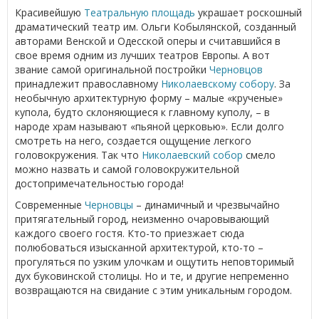
Красивейшую
Театральную площадь
украшает роскошный
драматический театр им. Ольги Кобылянской, созданный
авторами Венской и Одесской оперы и считавшийся в
свое время одним из лучших театров Европы. А вот
звание самой оригинальной постройки
Черновцов
принадлежит православному
Николаевскому собору
. За
необычную архитектурную форму – малые «крученые»
купола, будто склоняющиеся к главному куполу, – в
народе храм называют «пьяной церковью». Если долго
смотреть на него, создается ощущение легкого
головокружения. Так что
Николаевский собор
смело
можно назвать и самой головокружительной
достопримечательностью города!
Современные
Черновцы
– динамичный и чрезвычайно
притягательный город, неизменно очаровывающий
каждого своего гостя. Кто-то приезжает сюда
полюбоваться изысканной архитектурой, кто-то –
прогуляться по узким улочкам и ощутить неповторимый
дух буковинской столицы. Но и те, и другие непременно
возвращаются на свидание с этим уникальным городом.