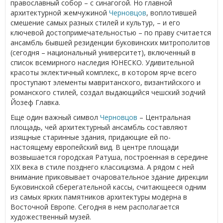
православный собор – с синагогой. Но главной
архитектурной жемчужиной
Черновцов
, воплотившей
смешение самых разных стилей и культур, – и его
ключевой достопримечательностью – по праву считается
ансамбль бывшей резиденции буковинских митрополитов
(сегодня – национальный университет), включенный в
список всемирного наследия ЮНЕСКО. Удивительной
красоты эклектичный комплекс, в котором ярче всего
проступают элементы мавританского, византийского и
романского стилей, создал выдающийся чешский зодчий
Йозеф Главка.
Еще один важный символ
Черновцов
– Центральная
площадь, чей архитектурный ансамбль составляют
изящные старинные здания, придающие ей по-
настоящему европейский вид. В центре площади
возвышается городская Ратуша, построенная в середине
XIX века в стиле позднего классицизма. А рядом с ней
внимание приковывает очаровательное здание дирекции
Буковинской сберегательной кассы, считающееся одним
из самых ярких памятников архитектуры модерна в
Восточной Европе. Сегодня в нем располагается
художественный музей.