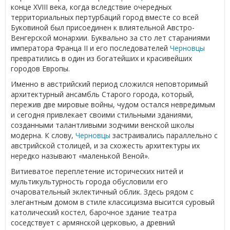
конце XVIII века, когда вследствие очередных
территориальных пертурбаций город вместе со всей
Буковиной был присоединен к влиятельной Австро-
Венгерской монархии. Буквально за сто лет стараниями
императора Франца ІІ и его последователей
Черновцы
превратились в один из богатейших и красивейших
городов Европы.
Именно в австрийский период сложился неповторимый
архитектурный ансамбль Старого города, который,
пережив две мировые войны, чудом остался невредимым
и сегодня привлекает своими стильными зданиями,
созданными талантливыми зодчими венской школы
модерна. К слову,
Черновцы
застраивались параллельно с
австрийской столицей, и за схожесть архитектуры их
нередко называют «маленькой Веной».
Витиеватое переплетение исторических нитей и
мультикультурность города обусловили его
очаровательный эклектичный облик. Здесь рядом с
элегантным домом в стиле классицизма высится суровый
католический костел, барочное здание театра
соседствует с армянской церковью, а древний