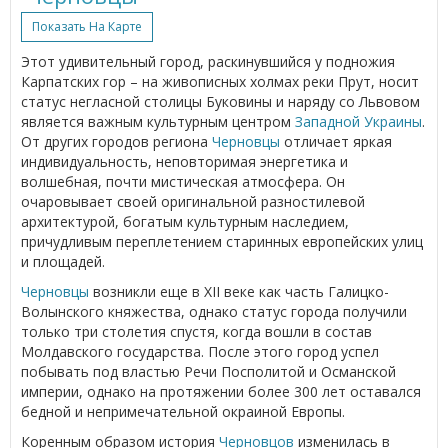
Показать На Карте
Этот удивительный город, раскинувшийся у подножия
Карпатских гор – на живописных холмах реки Прут, носит
статус негласной столицы Буковины и наряду со Львовом
является важным культурным центром
Западной Украины
.
От других городов региона
Черновцы
отличает яркая
индивидуальность, неповторимая энергетика и
волшебная, почти мистическая атмосфера. Он
очаровывает своей оригинальной разностилевой
архитектурой, богатым культурным наследием,
причудливым переплетением старинных европейских улиц
и площадей.
Черновцы
возникли еще в XII веке как часть Галицко-
Волынского княжества, однако статус города получили
только три столетия спустя, когда вошли в состав
Молдавского государства. После этого город успел
побывать под властью Речи Посполитой и Османской
империи, однако на протяжении более 300 лет оставался
бедной и непримечательной окраиной Европы.
Коренным образом история
Черновцов
изменилась в