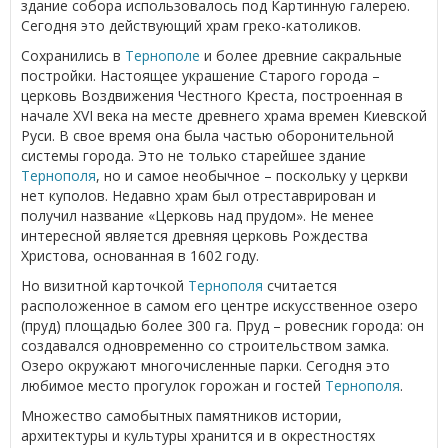
здание собора использовалось под Картинную галерею.
Сегодня это действующий храм греко-католиков.
Сохранились в
Тернополе
и более древние сакральные
постройки. Настоящее украшение Старого города –
церковь Воздвижения Честного Креста, построенная в
начале XVI века на месте древнего храма времен Киевской
Руси. В свое время она была частью оборонительной
системы города. Это не только старейшее здание
Тернополя
, но и самое необычное – поскольку у церкви
нет куполов. Недавно храм был отреставрирован и
получил название «Церковь над прудом». Не менее
интересной является древняя церковь Рождества
Христова, основанная в 1602 году.
Но визитной карточкой
Тернополя
считается
расположенное в самом его центре искусственное озеро
(пруд) площадью более 300 га. Пруд – ровесник города: он
создавался одновременно со строительством замка.
Озеро окружают многочисленные парки. Сегодня это
любимое место прогулок горожан и гостей
Тернополя
.
Множество самобытных памятников истории,
архитектуры и культуры хранится и в окрестностях