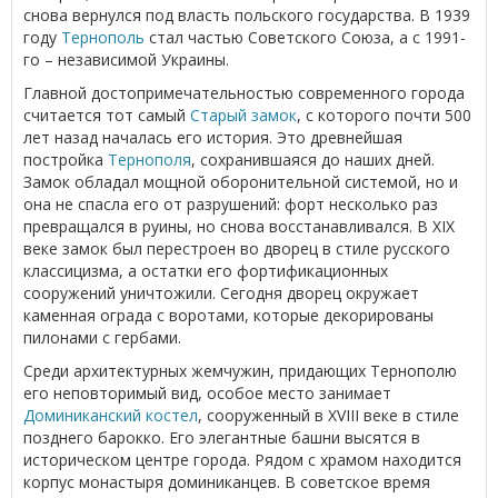
снова вернулся под власть польского государства. В 1939
году
Тернополь
стал частью Советского Союза, а с 1991-
го – независимой Украины.
Главной достопримечательностью современного города
считается тот самый
Старый замок
, с которого почти 500
лет назад началась его история. Это древнейшая
постройка
Тернополя
, сохранившаяся до наших дней.
Замок обладал мощной оборонительной системой, но и
она не спасла его от разрушений: форт несколько раз
превращался в руины, но снова восстанавливался. В XIX
веке замок был перестроен во дворец в стиле русского
классицизма, а остатки его фортификационных
сооружений уничтожили. Сегодня дворец окружает
каменная ограда с воротами, которые декорированы
пилонами с гербами.
Среди архитектурных жемчужин, придающих Тернополю
его неповторимый вид, особое место занимает
Доминиканский костел
, сооруженный в XVIII веке в стиле
позднего барокко. Его элегантные башни высятся в
историческом центре города. Рядом с храмом находится
корпус монастыря доминиканцев. В советское время