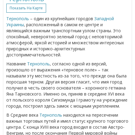
Показать На Карте
Тернополь
– один из крупнейших городов
Западной
Украины
, расположенный в самом ее центре и
являющийся важным транспортным узлом страны. Это
спокойный, невероятно зеленый город с неповторимой
атмосферой, яркой историей и множеством интересных
природных и историко-архитектурных
достопримечательностей.
Название
Тернополь
, согласно одной из версий,
произошло от выражения «терновое поле» – так
называли эту местность из-за того, что прежде она была
поросшая терном. Другая версия гласит, что имя город
получил в честь своего основателя – коронного гетмана
Яна Тарновского. Именно он, приняв в середине XVI века
от польского короля Сигизмунда I грамоту на учреждение
города, построил здесь замок с мощным укреплением.
В Средние века
Тернополь
находился на пересечении
важных торговых путей и имел статус крупного торгового
центра. С конца XVIII века город входил в состав Австро-
Венгрии, но после окончания Первой мировой войны