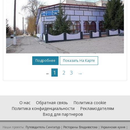
Подробнее
Показать На Карте
1
2
3
→
←
О нас
Обратная связь
Политика cookie
Политика конфиденциальности
Рекламодателям
Вход для партнеров
Наши проекты:
Путеводитель Сингапур
|
Рестораны Владивостока
|
Украинская кухня
|