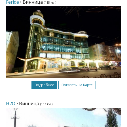
Feride
• Винница
(115 км.)
Подробнее
Показать На Карте
Н2О
• Винница
(117 км.)