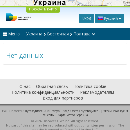
ПОКАЗАТЬ КАРТУ
Вход
Русский
Меню
Украина
Восточная
Полтава
Нет данных
О нас
Обратная связь
Политика cookie
Политика конфиденциальности
Рекламодателям
Вход для партнеров
Наши проекты:
Путеводитель Сингапур
|
Владивосток путеводитель
|
Украинская кухня
рецепты
|
Карта метро Берлина
© 2026 Discover Ukraine. All right reserved.
No part of this site may be reproduced without our written permission. The
website is owned by Discover Ukraine LLC.