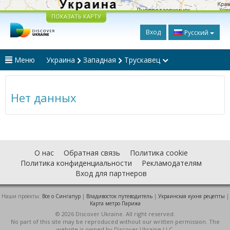
ПОКАЗАТЬ КАРТУ
Вход
Русский
Меню
Украина
Западная
Трускавец
Нет данных
О нас
Обратная связь
Политика cookie
Политика конфиденциальности
Рекламодателям
Вход для партнеров
Наши проекты:
Все о Cингапур
|
Владивосток путеводитель
|
Украинская кухня рецепты
|
Карта метро Парижа
© 2026 Discover Ukraine. All right reserved.
No part of this site may be reproduced without our written permission. The
website is owned by Discover Ukraine LLC.