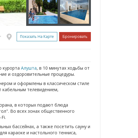
Показать На Карте
Бронировать
о курорта
Алушта
, в 10 минутах ходьбы от
ние и оздоровительные процедуры.
нером и оформлены в классическом стиле
т кабельным телевидением,
орана, в которых подают блюда
тол". Во всех зонах общественного
Fi.
ьных бассейнах, а также посетить сауну и
для караоке и настольного тенниса,