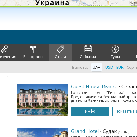
влечения
Рестораны
Отели
События
Туры
Валюта:
UAH
USD
EUR
Сорт
Guest House Riviera
• Сева
Гостевой дом "Ривьера" рас
Предоставляется бесплатный тран
(в 3 км) и бесплатный Wi-Fi. Гости мо
Инфо
Показать Н
Grand Hotel
• Судак
(49 км.)