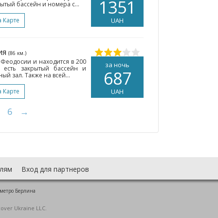
1351
ытый бассейн и номера с...
а Карте
UAH
ия
(86 км.)
 Феодосии и находится в 200
за ночь
 есть закрытый бассейн и
687
 зал. Также на всей...
а Карте
UAH
6
→
лям
Вход для партнеров
 метро Берлина
cover Ukraine LLC.