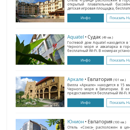
Отель «Гранд» расположен в горо
открытый плавательный бассейн,
детская игровая площадка, бесплатн
Инфо
Показать Н
Aquatel
• Судак
(49 км.)
Гостевой дом Aquatel находится в
Черного моря и авкапарка в горо
бесплатный Wi-Fi. В номерах устан
Инфо
Показать Н
Аркале
• Евпатория
(101 км.)
Вилла «Аркале» находится в 15 м
Черного моря в Евпатории. В е
предоставляется бесплатный Wi-Fi. К
Инфо
Показать Н
Юнион
• Евпатория
(100 км.)
Отель «Союз» расположен в цен