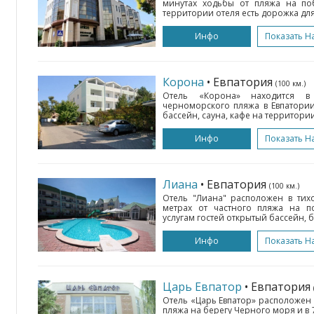
минутах ходьбы от пляжа на по
территории отеля есть дорожка для 
Инфо
Показать Н
Корона
• Евпатория
(100 км.)
Отель «Корона» находится 
черноморского пляжа в Евпатории
бассейн, сауна, кафе на территории
Инфо
Показать Н
Лиана
• Евпатория
(100 км.)
Отель "Лиана" расположен в тих
метрах от частного пляжа на п
услугам гостей открытый бассейн, бе
Инфо
Показать Н
Царь Евпатор
• Евпатория
Отель «Царь Евпатор» расположен 
пляжа на берегу Черного моря и в 