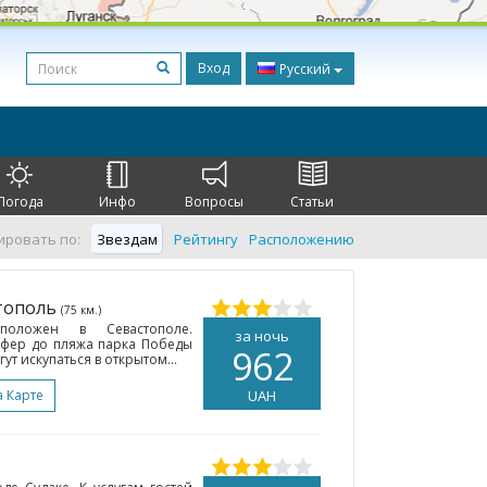
Вход
Русский
Погода
Инфо
Вопросы
Статьи
ировать по:
Звездам
Рейтингу
Расположению
стополь
(75 км.)
положен в Севастополе.
за ночь
сфер до пляжа парка Победы
962
гут искупаться в открытом...
а Карте
UAH