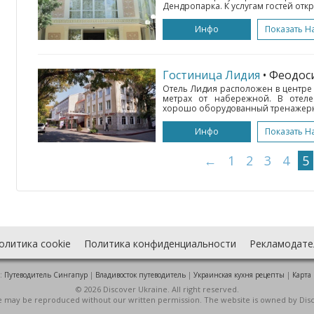
Дендропарка. К услугам гостей откр
Инфо
Показать Н
Гостиница Лидия
• Феодос
Отель Лидия расположен в центре
метрах от набережной. В отеле
хорошо оборудованный тренажерный
Инфо
Показать Н
←
1
2
3
4
5
олитика cookie
Политика конфиденциальности
Рекламодате
:
Путеводитель Сингапур
|
Владивосток путеводитель
|
Украинская кухня рецепты
|
Карта
© 2026 Discover Ukraine. All right reserved.
ite may be reproduced without our written permission. The website is owned by Dis