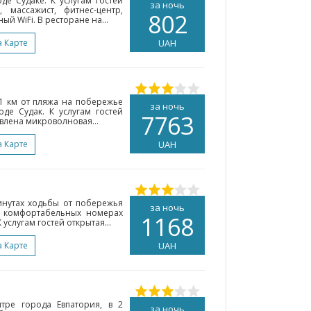
де Судаке. К услугам гостей
за ночь
 массажист, фитнес-центр,
802
ый WiFi. В ресторане на...
а Карте
UAH
 1 км от пляжа на побережье
за ночь
де Судак. К услугам гостей
7763
овлена микроволновая...
а Карте
UAH
инутах ходьбы от побережья
за ночь
е комфортабельных номерах
1168
 услугам гостей открытая...
а Карте
UAH
тре города Евпатория, в 2
за ночь