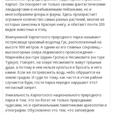
Карпат. Он покоряет не только своими фантастическими
ландшафтами и незабываемыми пейзажами, но и
многообразием флоры и фауны. Здесь произрастает
огромное количество самых разных растений, многие из
которых занесены в Красную книгу, и обитают почти 200
видов животных и птиц.
Жемчужиной Карпатского природного парка называют
потрясающе красивый водопад Гук, расположенный на
высоте 900 метров. А одним из его главных сокровищ –
высокогорные озера ледникового происхождения –
Маричейка (на горе Шурин-Гропа) и Несамовите (на горе
Туркул). Говорят, на озере Несамовите живут грешные
души, а потому в нем нельзя купаться и бросать в него
камни. Если же потревожить воду, небо обрушится на
землю градом. И судя по тому, как часто в этом районе
случаются бури, гости парка нередко нарушают этот
негласный запрет.
Уникальность Карпатского национального природного
парка в том, что он богат не только природными
чудесами, но и оригинальными памятниками археологии и
этнографии. Обусловлено это тем, что заповедник