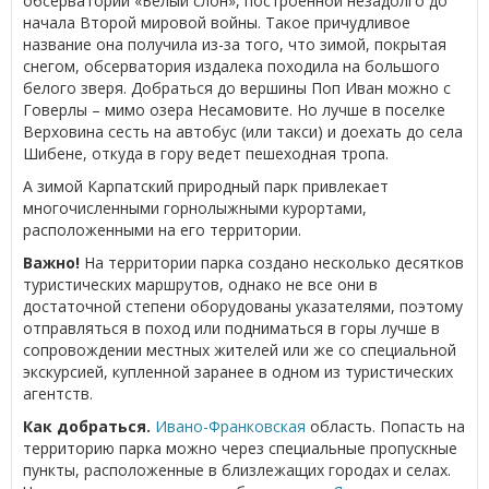
обсерватории «Белый слон», построенной незадолго до
начала Второй мировой войны. Такое причудливое
название она получила из-за того, что зимой, покрытая
снегом, обсерватория издалека походила на большого
белого зверя. Добраться до вершины Поп Иван можно с
Говерлы – мимо озера Несамовите. Но лучше в поселке
Верховина сесть на автобус (или такси) и доехать до села
Шибене, откуда в гору ведет пешеходная тропа.
А зимой Карпатский природный парк привлекает
многочисленными горнолыжными курортами,
расположенными на его территории.
Важно!
На территории парка создано несколько десятков
туристических маршрутов, однако не все они в
достаточной степени оборудованы указателями, поэтому
отправляться в поход или подниматься в горы лучше в
сопровождении местных жителей или же со специальной
экскурсией, купленной заранее в одном из туристических
агентств.
Как добраться.
Ивано-Франковская
область. Попасть на
территорию парка можно через специальные пропускные
пункты, расположенные в близлежащих городах и селах.