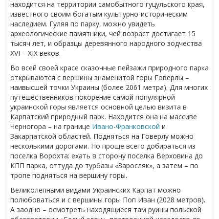
находится на территории самобытного гуцульского края,
известного своим богатым культурно-историческим
наследием. Гуляя по парку, можно увидеть
археологические памятники, чей возраст достигает 15
тысяч лет, и образцы деревянного народного зодчества
XVI – XIX веков.
Во всей своей красе сказочные пейзажи природного парка
открываются с вершины знаменитой горы Говерлы –
наивысшей точки Украины (более 2061 метра). Для многих
путешественников покорение самой популярной
украинской горы является основной целью визита в
Карпатский природный парк. Находится она на массиве
Черногора – на границе
Ивано-Франковской
и
Закарпатской областей. Подняться на Говерлу можно
несколькими дорогами. Но проще всего добираться из
поселка Ворохта: ехать в сторону поселка Верховина до
КПП парка, оттуда до турбазы «Заросляк», а затем – по
тропе подняться на вершину горы.
Великолепными видами Украинских Карпат можно
полюбоваться и с вершины горы Поп Иван (2028 метров).
А заодно – осмотреть находящиеся там руины польской