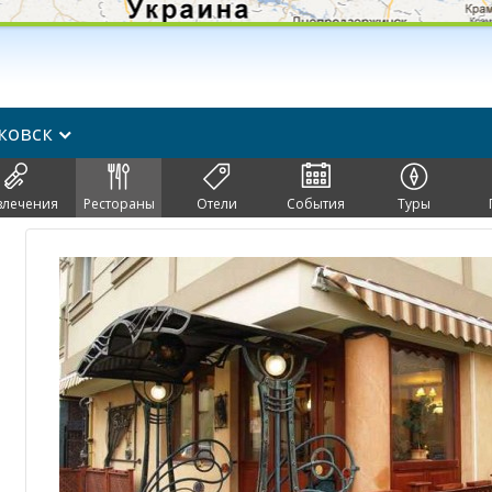
ковск
влечения
Рестораны
Отели
События
Туры