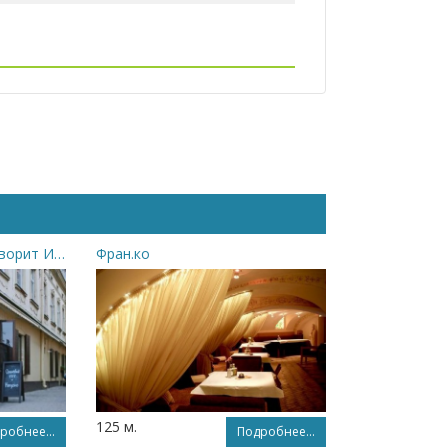
Кафе-кондитерская «Говорит Ивано-Франковск»
Фран.ко
125 м.
робнее...
Подробнее...