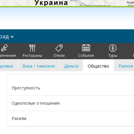
рад
влечения
Рестораны
Отели
События
Туры
оровье
Виза / таможня
Деньги
Общество
Разное
Преступность
Однополые отношения
Расизм