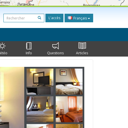
L'accès
Français
étéo
Info
Questions
Articles