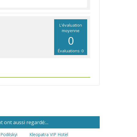
L'évaluation
moyenne
0
Évaluations: 0
 ont aussi regardé:...
Podilskyi
Kleopatra VIP Hotel