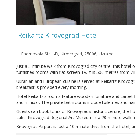
Reikartz Kirovograd Hotel
Chornovola Str.1-D, Kirovograd, 25006, Ukraine
Just a 5-minute walk from Kirovograd city centre, this hotel of
furnished rooms with flat-screen TV. It is 500 metres from Zi
Ukranian and European cuisine is served at Reikartz Kirovograd
breakfast is provided every morning.
Hotel Reikartz’s rooms feature wooden furniture and carpet 
and minibar. The private bathrooms include toiletries and hai
Guests can book tours of Kirovograd’s historic centre, the Fo
Lake. Kirovograd Regional Art Museum is a 20-minute walk f
Kirovograd Airport is just a 10 minute drive from the hotel, 