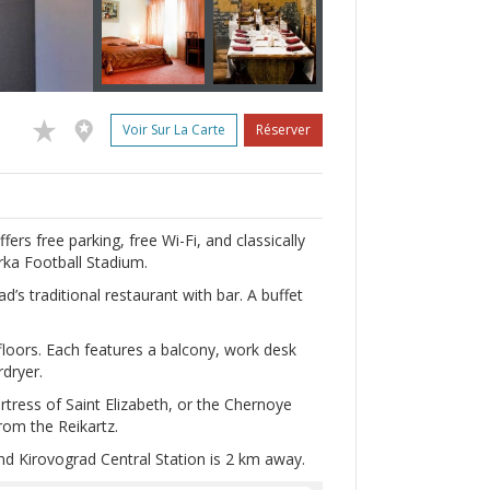
Voir Sur La Carte
Réserver
fers free parking, free Wi-Fi, and classically
rka Football Stadium.
’s traditional restaurant with bar. A buffet
floors. Each features a balcony, work desk
rdryer.
rtress of Saint Elizabeth, or the Chernoye
rom the Reikartz.
and Kirovograd Central Station is 2 km away.