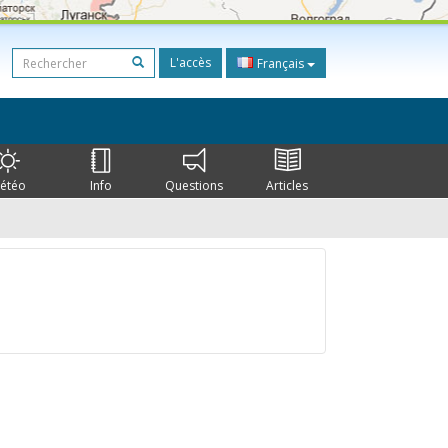
L'accès
Français
étéo
Info
Questions
Articles