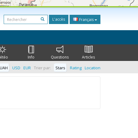
L'accès
Français
étéo
Info
Questions
Articles
UAH
USD
EUR
Trier par:
Stars
Rating
Location