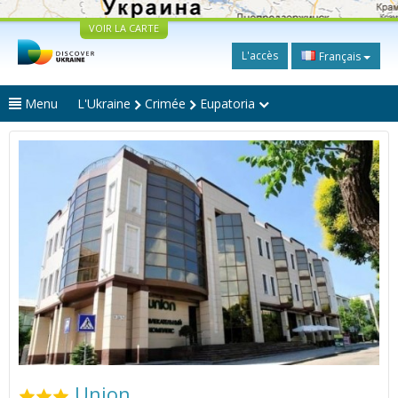
VOIR LA CARTE
L'accès
Français
Menu
L'Ukraine
Crimée
Eupatoria
Union