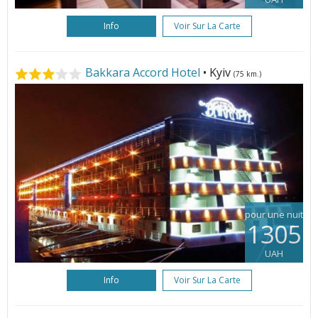
Info
Voir Sur La Carte
Bakkara Accord Hotel
• Kyiv
(75 km.)
pour une nuit
1305
UAH
Info
Voir Sur La Carte