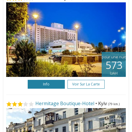
pour une nuit
573
UAH
Info
Voir Sur La Carte
Hermitage Boutique-Hotel
• Kyiv
(79 km.)