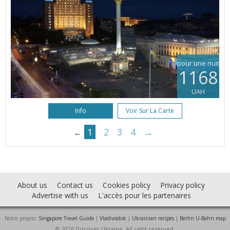
pour une nuit
1168
UAH
Info
Voir Sur La Carte
1
2
3
4
→
←
About us
Contact us
Cookies policy
Privacy policy
Advertise with us
L'accès pour les partenaires
Notre projets:
Singapore Travel Guide
|
Vladivostok
|
Ukrainian recipes
|
Berlin U-Bahn map
© 2026 Discover Ukraine. All right reserved.