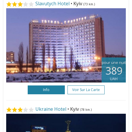
Slavutych Hotel
• Kyiv
(73 km.)
pour une nuit
389
UAH
Info
Voir Sur La Carte
Ukraine Hotel
• Kyiv
(78 km.)