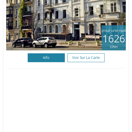
pour une nuit
1626
UAH
Info
Voir Sur La Carte