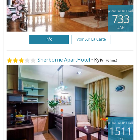
pour une nuit
733
UAH
Info
Voir Sur La Carte
Sherborne ApartHotel
• Kyiv
(76 km.)
pour une nuit
1511
UAH