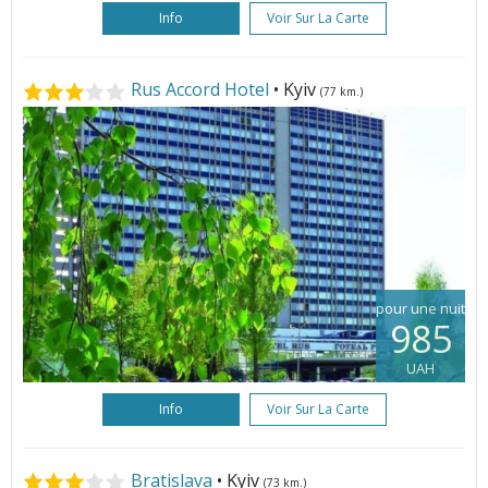
Info
Voir Sur La Carte
Rus Accord Hotel
• Kyiv
(77 km.)
pour une nuit
985
UAH
Info
Voir Sur La Carte
Bratislava
• Kyiv
(73 km.)