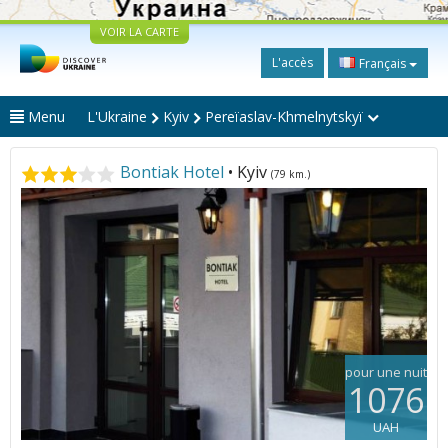
VOIR LA CARTE
L'accès
Français
Menu
L'Ukraine
Kyiv
Pereïaslav-Khmelnytskyï
Bontiak Hotel
• Kyiv
(79 km.)
pour une nuit
1076
UAH