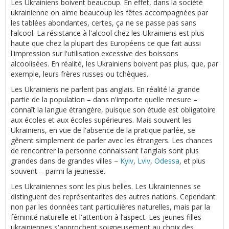
Les Ukrainiens boivent beaucoup. En effet, dans la société
ukrainienne on aime beaucoup les fêtes accompagnées par
les tablées abondantes, certes, ça ne se passe pas sans
l’alcool. La résistance à l'alcool chez les Ukrainiens est plus
haute que chez la plupart des Européens ce que fait aussi
l'impression sur l'utilisation excessive des boissons
alcoolisées. En réalité, les Ukrainiens boivent pas plus, que, par
exemple, leurs frères russes ou tchèques.
Les Ukrainiens ne parlent pas anglais. En réalité la grande
partie de la population – dans n'importe quelle mesure –
connaît la langue étrangère, puisque son étude est obligatoire
aux écoles et aux écoles supérieures. Mais souvent les
Ukrainiens, en vue de l'absence de la pratique parlée, se
gênent simplement de parler avec les étrangers. Les chances
de rencontrer la personne connaissant l'anglais sont plus
grandes dans de grandes villes –
Kyiv
,
Lviv
,
Odessa
, et plus
souvent – parmi la jeunesse.
Les Ukrainiennes sont les plus belles. Les Ukrainiennes se
distinguent des représentantes des autres nations. Cependant
non par les données tant particulières naturelles, mais par la
féminité naturelle et l'attention à l’aspect. Les jeunes filles
ukrainiennes s'approchent soigneusement au choix des