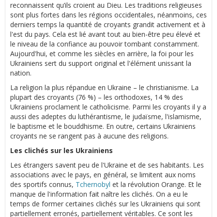
reconnaissent qu’ils croient au Dieu. Les traditions religieuses
sont plus fortes dans les régions occidentales, néanmoins, ces
derniers temps la quantité de croyants grandit activement et à
l'est du pays. Cela est lié avant tout au bien-être peu élevé et
le niveau de la confiance au pouvoir tombant constamment.
Aujourd'hui, et comme les siècles en arrière, la foi pour les
Ukrainiens sert du support original et l'élément unissant la
nation.
La religion la plus répandue en Ukraine – le christianisme. La
plupart des croyants (76 %) – les orthodoxes, 14 % des
Ukrainiens proclament le catholicisme. Parmi les croyants il y a
aussi des adeptes du luthérantisme, le judaïsme, l'islamisme,
le baptisme et le bouddhisme. En outre, certains Ukrainiens
croyants ne se rangent pas à aucune des religions.
Les clichés sur les Ukrainiens
Les étrangers savent peu de l'Ukraine et de ses habitants. Les
associations avec le pays, en général, se limitent aux noms
des sportifs connus,
Tchernobyl
et la révolution Orange. Et le
manque de l'information fait naître les clichés. On a eu le
temps de former certaines clichés sur les Ukrainiens qui sont
partiellement erronés, partiellement véritables. Ce sont les