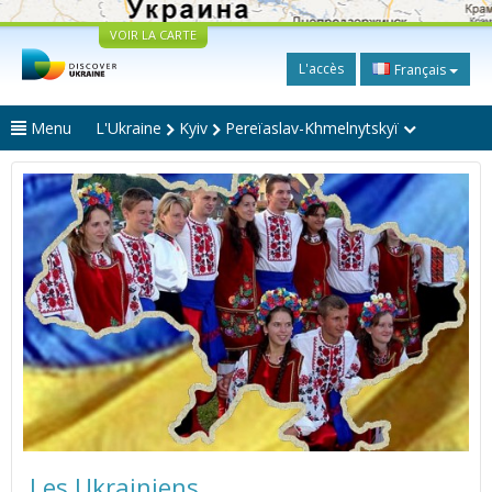
VOIR LA CARTE
L'accès
Français
Menu
L'Ukraine
Kyiv
Pereïaslav-Khmelnytskyï
Les Ukrainiens