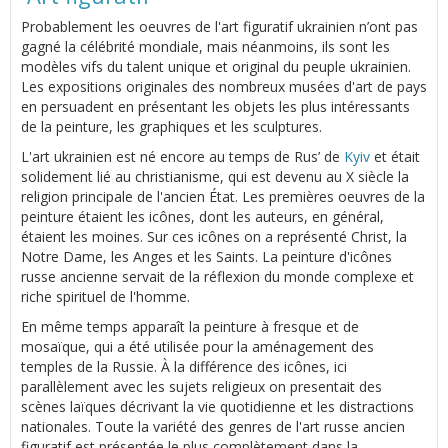
Probablement les oeuvres de l'art figuratif ukrainien n’ont pas
gagné la célébrité mondiale, mais néanmoins, ils sont les
modèles vifs du talent unique et original du peuple ukrainien.
Les expositions originales des nombreux musées d'art de pays
en persuadent en présentant les objets les plus intéressants
de la peinture, les graphiques et les sculptures.
L'art ukrainien est né encore au temps de Rus’ de
Kyiv
et était
solidement lié au christianisme, qui est devenu au Х siècle la
religion principale de l'ancien État. Les premières oeuvres de la
peinture étaient les icônes, dont les auteurs, en général,
étaient les moines. Sur ces icônes on a représenté Christ, la
Notre Dame, les Anges et les Saints. La peinture d'icônes
russe ancienne servait de la réflexion du monde complexe et
riche spirituel de l'homme.
En même temps apparaît la peinture à fresque et de
mosaïque, qui a été utilisée pour la aménagement des
temples de la Russie. À la différence des icônes, ici
parallèlement avec les sujets religieux on presentait des
scènes laïques décrivant la vie quotidienne et les distractions
nationales. Toute la variété des genres de l'art russe ancien
figuratif est présentée le plus complètement dans la