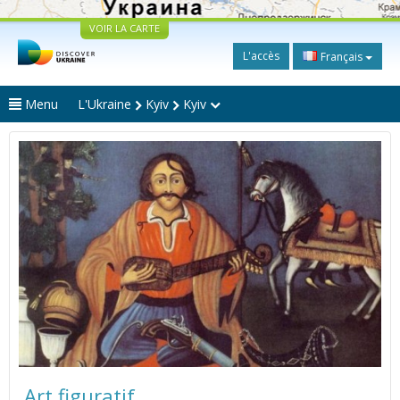
VOIR LA CARTE
L'accès
Français
Menu
L'Ukraine
Kyiv
Kyiv
Art figuratif