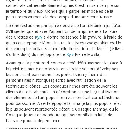
cathédrale cathédrale Sainte-Sophie. C'est un seul temple sur
le territoire du Vieux Monde qui a gardé les modèles de la
peinture monumentale des temps d'une Ancienne Russie.
L'icône restait une principale oeuvre de l'art ukrainien jusqu'au
XVII siècle, quand avec l'apparition de l'imprimerie à La laure
des Grottes de
Kyiv
a donné naissance à la gravure, à l'aide de
qui à cette époque-là on illustrait les livres typographiques. Un
des exemples brillants d'une telle illustration – le Missel (le livre
d’office divin) du métropolite de
Kyiv
Pierre Movila.
Avant que la peinture d'icônes a cédé définitivement la place à
la peinture laïque de portrait, en Ukraine se sont développés
les soi-disant parssoune– les portraits (en général des
personnalités historiques) écrits avec l'utilisation de la
technique d'icônes. Les cosaques riches ont été souvent les
clients de tels tableaux. La décoration et une large utilisation
des éléments de l'art populaire ukrainien était caractéristique
pour parssoune. A cette époque-là l'image la plus populaire et
le plus souvent représentée c’était le Cosaque Mamay, ou le
Cosaque-joueur de bandoura, qui personnifiait la lutte de
l'Ukraine pour l'indépendance.