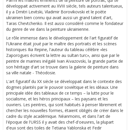
Parmi les maîtres éminents de la peinture de portrait, qui se
développait activement au XVIII siècle, tels auteurs talentueux,
il y a Dmitri Levitski, Vladimir Borovikovski et le poète
ukrainien bien connu qui avait aussi un grand talent d'art,
Taras Chevtchenko. Il est aussi considéré comme le fondateur
du genre de vie dans la peinture ukrainienne.
Le rôle immense dans le développement de l'art figuratif de
l'Ukraine était joué par le maître des portraits et les scènes
historiques Ilia Repine, l'auteur du tableau célèbre «les
Zaporogues écrivent la lettre au sultan turc», ainsi que par le
peintre de marines inégalé Ivan Aïvazovski, la grande partie de
son héritage d'art se trouve dans la galerie de peinture dans
sa ville natale - Théodosie.
L'art figuratif du XX siècle se développait dans le contexte des
dogmes plantés par le pouvoir soviétique et les idéaux. Une
principale idée des tableaux de ce temps – la lutte pour le
socialisme, et les héros principaux – les paysans et les
ouvriers. Les peintres, qui sont habitués à penser librement et
chercher les nouvelles formes, étaient obligés de créer dans le
cadre du style académique. Néanmoins, et dans l'art de
l'époque de l'URSS il y avait des chef-d'oeuvres, la plupart
d'eux sont des toiles de Tetiana Yablonska et Fedir