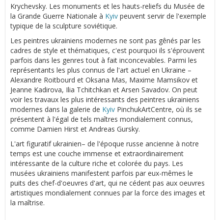
Krychevsky. Les monuments et les hauts-reliefs du Musée de
la Grande Guerre Nationale à
Kyiv
peuvent servir de l'exemple
typique de la sculpture soviétique.
Les peintres ukrainiens modernes ne sont pas gênés par les
cadres de style et thématiques, c'est pourquoi ils s'éprouvent
parfois dans les genres tout à fait inconcevables. Parmi les
représentants les plus connus de l'art actuel en Ukraine –
Alexandre Roitbourd et Oksana Mas, Maxime Mamsikov et
Jeanne Kadirova, Ilia Tchitchkan et Arsen Savadov. On peut
voir les travaux les plus intéressants des peintres ukrainiens
modernes dans la galerie de
Kyiv
PinchukArtCentre, où ils se
présentent à l'égal de tels maîtres mondialement connus,
comme Damien Hirst et Andreas Gursky.
L'art figuratif ukrainien– de l'époque russe ancienne à notre
temps est une couche immense et extraordinairement
intéressante de la culture riche et colorée du pays. Les
musées ukrainiens manifestent parfois par eux-mêmes le
puits des chef-d'oeuvres d'art, qui ne cédent pas aux oeuvres
artistiques mondialement connues par la force des images et
la maîtrise.