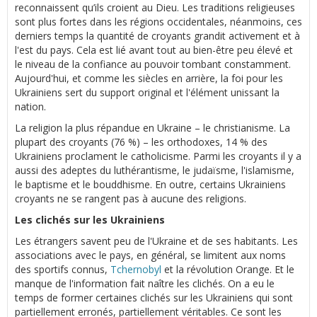
reconnaissent qu’ils croient au Dieu. Les traditions religieuses
sont plus fortes dans les régions occidentales, néanmoins, ces
derniers temps la quantité de croyants grandit activement et à
l'est du pays. Cela est lié avant tout au bien-être peu élevé et
le niveau de la confiance au pouvoir tombant constamment.
Aujourd'hui, et comme les siècles en arrière, la foi pour les
Ukrainiens sert du support original et l'élément unissant la
nation.
La religion la plus répandue en Ukraine – le christianisme. La
plupart des croyants (76 %) – les orthodoxes, 14 % des
Ukrainiens proclament le catholicisme. Parmi les croyants il y a
aussi des adeptes du luthérantisme, le judaïsme, l'islamisme,
le baptisme et le bouddhisme. En outre, certains Ukrainiens
croyants ne se rangent pas à aucune des religions.
Les clichés sur les Ukrainiens
Les étrangers savent peu de l'Ukraine et de ses habitants. Les
associations avec le pays, en général, se limitent aux noms
des sportifs connus,
Tchernobyl
et la révolution Orange. Et le
manque de l'information fait naître les clichés. On a eu le
temps de former certaines clichés sur les Ukrainiens qui sont
partiellement erronés, partiellement véritables. Ce sont les