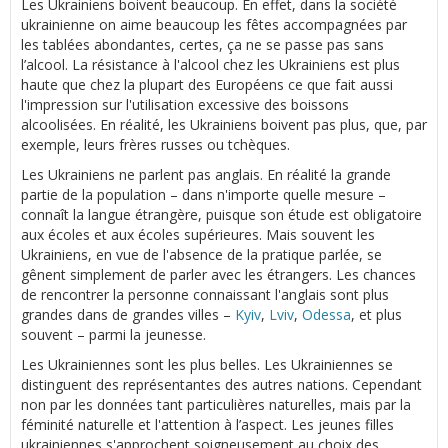
Les Ukrainiens boivent beaucoup. En effet, dans la société
ukrainienne on aime beaucoup les fêtes accompagnées par
les tablées abondantes, certes, ça ne se passe pas sans
l’alcool. La résistance à l'alcool chez les Ukrainiens est plus
haute que chez la plupart des Européens ce que fait aussi
l'impression sur l'utilisation excessive des boissons
alcoolisées. En réalité, les Ukrainiens boivent pas plus, que, par
exemple, leurs frères russes ou tchèques.
Les Ukrainiens ne parlent pas anglais. En réalité la grande
partie de la population – dans n'importe quelle mesure –
connaît la langue étrangère, puisque son étude est obligatoire
aux écoles et aux écoles supérieures. Mais souvent les
Ukrainiens, en vue de l'absence de la pratique parlée, se
gênent simplement de parler avec les étrangers. Les chances
de rencontrer la personne connaissant l'anglais sont plus
grandes dans de grandes villes –
Kyiv
,
Lviv
,
Odessa
, et plus
souvent – parmi la jeunesse.
Les Ukrainiennes sont les plus belles. Les Ukrainiennes se
distinguent des représentantes des autres nations. Cependant
non par les données tant particulières naturelles, mais par la
féminité naturelle et l'attention à l’aspect. Les jeunes filles
ukrainiennes s'approchent soigneusement au choix des