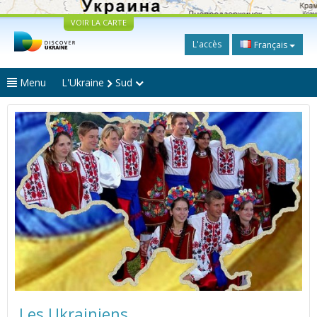
VOIR LA CARTE
L'accès
Français
Menu
L'Ukraine
Sud
Les Ukrainiens