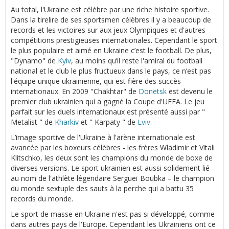
Au total, l'Ukraine est célèbre par une riche histoire sportive.
Dans la tirelire de ses sportsmen célèbres il y a beaucoup de
records et les victoires sur aux jeux Olympiques et d'autres
compétitions prestigieuses internationales. Cependant le sport
le plus populaire et aimé en Ukraine c’est le football. De plus,
"Dynamo" de
Kyiv
, au moins qu’il reste l'amiral du football
national et le club le plus fructueux dans le pays, ce n’est pas
l'équipe unique ukrainienne, qui est fière des succès
internationaux. En 2009 "Chakhtar" de
Donetsk
est devenu le
premier club ukrainien qui a gagné la Coupe d'UEFA. Le jeu
parfait sur les duels internationaux est présenté aussi par "
Metalist " de
Kharkiv
et " Karpaty " de
Lviv
.
L’image sportive de l'Ukraine à l'arène internationale est
avancée par les boxeurs célèbres - les frères Wladimir et Vitali
Klitschko, les deux sont les champions du monde de boxe de
diverses versions. Le sport ukrainien est aussi solidement lié
au nom de l'athlète légendaire Sergueï Boubka – le champion
du monde sextuple des sauts à la perche qui a battu 35
records du monde.
Le sport de masse en Ukraine n'est pas si développé, comme
dans autres pays de l'Europe. Cependant les Ukrainiens ont ce