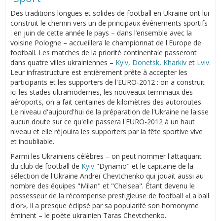
Des traditions longues et solides de football en Ukraine ont lui
construit le chemin vers un de principaux événements sportifs
: en juin de cette année le pays – dans l’ensemble avec la
voisine Pologne – accueillera le championnat de l'Europe de
football. Les matches de la priorité continentale passeront
dans quatre villes ukrainiennes –
Kyiv
,
Donetsk
,
Kharkiv
et
Lviv
.
Leur infrastructure est entièrement prête à accepter les
participants et les supporters de l'EURO-2012 : on a construit
ici les stades ultramodernes, les nouveaux terminaux des
aéroports, on a fait centaines de kilomètres des autoroutes.
Le niveau d'aujourd'hui de la préparation de l'Ukraine ne laisse
aucun doute sur ce qu'elle passera l'EURO-2012 à un haut
niveau et elle réjouira les supporters par la fête sportive vive
et inoubliable.
Parmi les Ukrainiens célèbres – on peut nommer l'attaquant
du club de football de
Kyiv
"Dynamo" et le capitaine de la
sélection de l'Ukraine Andreï Chevtchenko qui jouait aussi au
nombre des équipes "Milan" et "Chelsea". Étant devenu le
possesseur de la récompense prestigieuse de football «La ball
d'or», il a presque éclipsé par sa popularité son homonyme
éminent – le poète ukrainien Taras Chevtchenko.