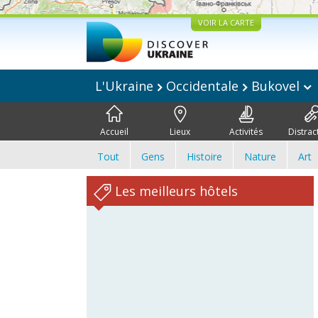
VOIR LA CARTE
L'Ukraine
Occidentale
Bukovel
Accueil
Lieux
Activités
Distrac
Tout
Gens
Histoire
Nature
Art
Les meilleurs hôtels