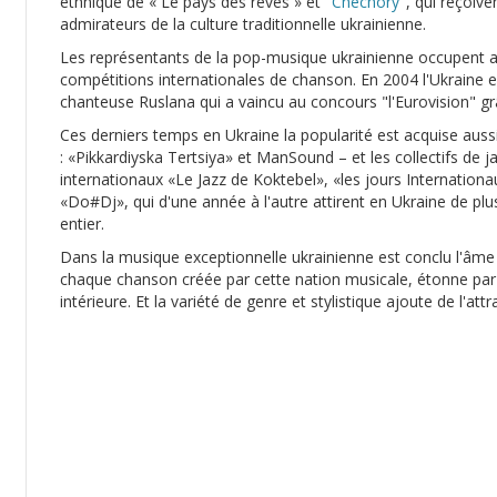
ethnique de « Le pays des rêves » et "
Chechory
", qui reçoiv
admirateurs de la culture traditionnelle ukrainienne.
Les représentants de la pop-musique ukrainienne occupent a
compétitions internationales de chanson. En 2004 l'Ukraine e
chanteuse Ruslana qui a vaincu au concours "l'Eurovision" 
Ces derniers temps en Ukraine la popularité est acquise auss
: «Pikkardiyska Tertsiya» et ManSound – et les collectifs de ja
internationaux «Le Jazz de Koktebel», «les jours Internation
«Do#Dj», qui d'une année à l'autre attirent en Ukraine de p
entier.
Dans la musique exceptionnelle ukrainienne est conclu l'âme
chaque chanson créée par cette nation musicale, étonne par s
intérieure. Et la variété de genre et stylistique ajoute de l'attr