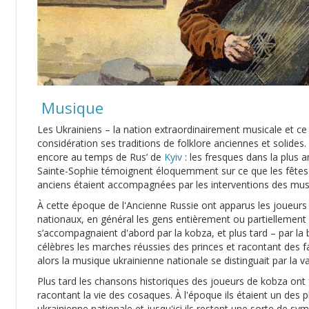
Musique
Les Ukrainiens – la nation extraordinairement musicale et ce
considération ses traditions de folklore anciennes et solides
encore au temps de Rus’ de
Kyiv
: les fresques dans la plus 
Sainte-Sophie témoignent éloquemment sur ce que les fêtes e
anciens étaient accompagnées par les interventions des musi
À cette époque de l'Ancienne Russie ont apparus les joueurs
nationaux, en général les gens entièrement ou partiellement 
s’accompagnaient d'abord par la kobza, et plus tard – par la
célèbres les marches réussies des princes et racontant des f
alors la musique ukrainienne nationale se distinguait par la 
Plus tard les chansons historiques des joueurs de kobza on
racontant la vie des cosaques. À l'époque ils étaient un des
ukrainienne nationale et jusqu'ici ils restent une sorte de symb