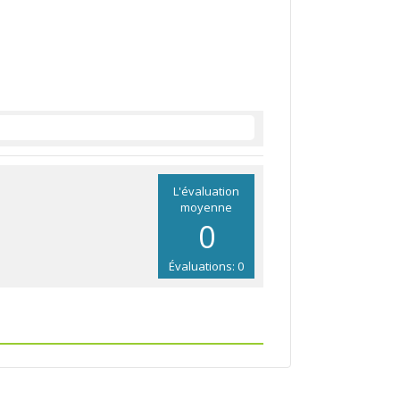
L'évaluation
moyenne
0
Évaluations: 0