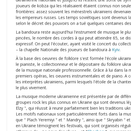
joueurs de kobza qui les réalisaient étaient connus non seu
frontières: assez souvent les ménestrels ukrainiens devenaie
les empereurs russes. Les temps soviétiques sont devenus la
selon le décret des pouvoirs on a tué quelques centaines de
La bandoura reste aujourd'hui l'instrument de musique le plus
pincées, le nombre des cordes à qui peut atteindre 65, se dis
expressif. On peut l'écouter, ayant visité le concert du col
– la chapelle Nationale des joueurs de bandoura à
Kyiv
.
À la base des oeuvres de folklore s'est formée l'école ukra
le pianiste, le collectionneur et le dépositaire du folklore u
de la musique nationale professionnelle. Grâce à lui dans la
premiers opéras, les oeuvres instrumentales et de piano. A ce
les interprètes ukrainiens, parmi lesquels l'étoile de la chant
le plus vivement.
La musique moderne ukrainienne est présentée par de différe
groupes rock les plus connus en Ukraine qui sont devenus lég
Elzy ", qui réussit à reunir parfaitement bien les traditions 
Les motifs nationaux sont particulièrement forts dans la mus
que " Plach Yeremiyi " et " Mandry ", ainsi que " Skryabin " e
en Ukraine témoignent les festivals, qui sont organisés régu