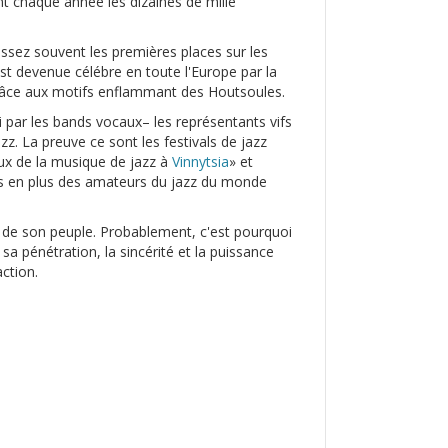
ent chaque année les dizaines de mille
ssez souvent les premières places sur les
st devenue célébre en toute l'Europe par la
grâce aux motifs enflammant des Houtsoules.
i par les bands vocaux– les représentants vifs
zz. La preuve ce sont les festivals de jazz
aux de la musique de jazz à
Vinnytsia
» et
lus en plus des amateurs du jazz du monde
 de son peuple. Probablement, c'est pourquoi
a pénétration, la sincérité et la puissance
action.