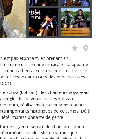
 n'est pas étonnant, en prenant en
. La culture ukrainienne musicale est apparue
ancienne cathédrale ukrainienne – cathédrale
t les festins aux cours des princes russes
ciens.
 de kobza (kobzari)– les chanteurs voyageant
aveugles les devenaient. Les kobzari
 bandoura, réalisaient les chansons rendant
aits importants historiques de ce temps. Déjà
variété impressionnante de genre.
t formé le genre séparé de chanson – doumi
 phénomènes les plus vifs de la musique
ole de la culture nationale et l'histoire. Les