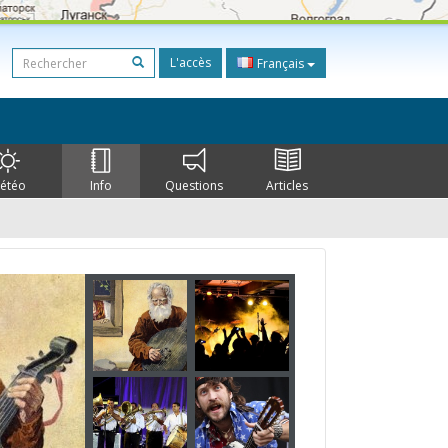
L'accès
Français
étéo
Info
Questions
Articles