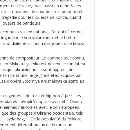
lement en Ukraine, mais aussi en dehors des
nt les musiciens de cour des rois polonais et
 tragédie pour les joueurs de kobza, quand
s joueurs de bandoura.
 connu ukrainien national. Cet outil à cordes
tingue par le son volumineux et le timbre
lectif mondialement connu des joueurs de kobza
inienne de compositeur. Le compositeur connu,
krainien Mykola Lysenko est devenu le fondateur
 musique ukrainienne se sont apparus des
 temps-là une large gloire était acquise par
euse d'opéra Solomiya Krushelnytska scintillait
nts genres – du rock et hip-hop à jazz. Les
endaires - «Vopli Vidopliassova» et " Okean
ukrainiennes nationales avec le son européen.
ique des groupes d'Ukraine occidentale, tels
t " Haydamaky ". De la popularité du folklore
lièrement, internationaux de la musique