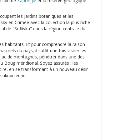
 loin de
Zaporijjie
et la réserve géologique
occupent les jardins botaniques et les
sky en Crimée avec la collection la plus riche
l de "Sofiivka" dans la région centrale du
 ses habitants. Et pour comprendre la raison
aturels du pays, il suffit une fois visiter les
 du lac de montagnes, pénétrer dans une des
du Boug méridional. Soyez assurés : les
moire, en se transformant à un nouveau désir
 ukrainienne.