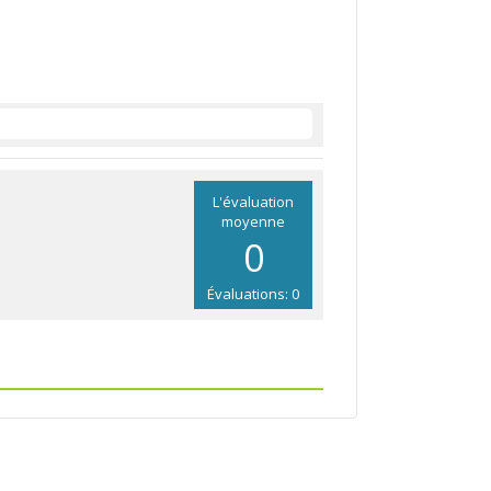
L'évaluation
moyenne
0
Évaluations: 0