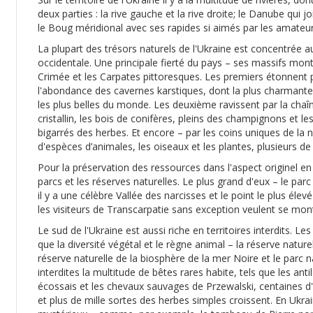
deux parties : la rive gauche et la rive droite; le Danube qui j
le Boug méridional avec ses rapides si aimés par les amateur
La plupart des trésors naturels de l'Ukraine est concentrée a
occidentale. Une principale fierté du pays – ses massifs mo
Crimée et les Carpates pittoresques. Les premiers étonnent 
l'abondance des cavernes karstiques, dont la plus charmante
les plus belles du monde. Les deuxième ravissent par la chaî
cristallin, les bois de conifères, pleins des champignons et le
bigarrés des herbes. Et encore – par les coins uniques de la n
d'espèces d’animales, les oiseaux et les plantes, plusieurs de 
Pour la préservation des ressources dans l'aspect originel en
parcs et les réserves naturelles. Le plus grand d'eux – le parc
il y a une célèbre Vallée des narcisses et le point le plus él
les visiteurs de Transcarpatie sans exception veulent se mon
Le sud de l'Ukraine est aussi riche en territoires interdits. L
que la diversité végétal et le règne animal – la réserve natur
réserve naturelle de la biosphère de la mer Noire et le parc n
interdites la multitude de bêtes rares habite, tels que les ant
écossais et les chevaux sauvages de Przewalski, centaines d'
et plus de mille sortes des herbes simples croissent. En Ukrai