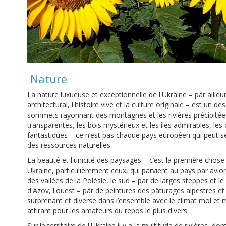
Nature
La nature luxueuse et exceptionnelle de l'Ukraine – par aill
architectural, l'histoire vive et la culture originale – est un 
sommets rayonnant des montagnes et les rivières précipitées, 
transparentes, les bois mystérieux et les îles admirables, les
fantastiques – ce n’est pas chaque pays européen qui peut se
des ressources naturelles.
La beauté et l'unicité des paysages – c’est la première chos
Ukraine, particulièrement ceux, qui parvient au pays par avi
des vallées de la Polésie, le sud – par de larges steppes et 
d'Azov, l'ouest – par de peintures des pâturages alpestres e
surprenant et diverse dans l’ensemble avec le climat mol et 
attirant pour les amateurs du repos le plus divers.
Sur le territoire de l'Ukraine il y a la multitude de rivières, do