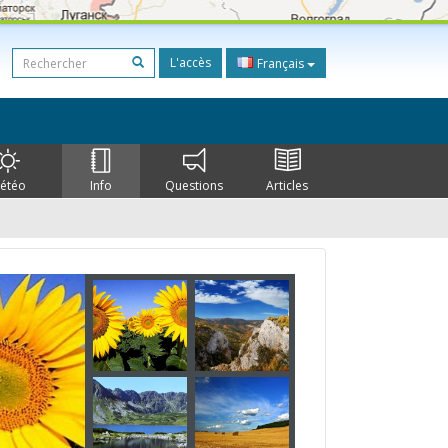
L'accès
Français
étéo
Info
Questions
Articles