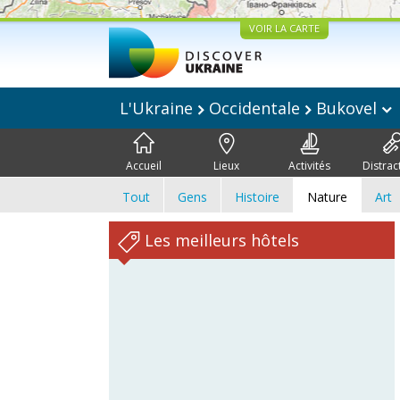
VOIR LA CARTE
L'Ukraine
Occidentale
Bukovel
Accueil
Lieux
Activités
Distrac
Tout
Gens
Histoire
Nature
Art
Les meilleurs hôtels