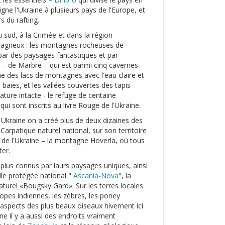
oigne l'Ukraine à plusieurs pays de l'Europe, et
s du rafting.
u sud, à la Crimée et dans la région
ntagneux : les montagnes rocheuses de
par des paysages fantastiques et par
 – de Marbre – qui est parmi cinq cavernes
ne des lacs de montagnes avec l'eau claire et
s baies, et les vallées couvertes des tapis
ature intacte - le refuge de centaine
qui sont inscrits au livre Rouge de l'Ukraine.
 Ukraine on a créé plus de deux dizaines des
 Carpatique naturel national, sur son territoire
evé de l'Ukraine – la montagne Hoverla, où tous
ter.
es plus connus par laurs paysages uniques, ainsi
elle protégée national "
Ascania-Nova
", la
aturel «Bougsky Gard». Sur les terres locales
ilopes indiennes, les zèbres, les poney
aspects des plus beaux oiseaux hivernent ici
ne il y a aussi des endroits vraiment