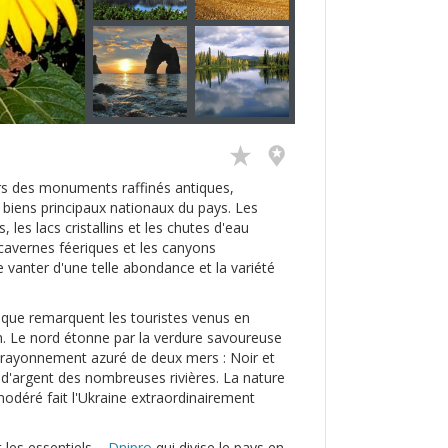
eurs des monuments raffinés antiques,
des biens principaux nationaux du pays. Les
les lacs cristallins et les chutes d'eau
 cavernes féeriques et les canyons
 vanter d'une telle abondance et la variété
e que remarquent les touristes venus en
on. Le nord étonne par la verdure savoureuse
le rayonnement azuré de deux mers : Noir et
t d'argent des nombreuses rivières. La nature
modéré fait l'Ukraine extraordinairement
nt les essentiels –
Dnipro
qui divise le pays en