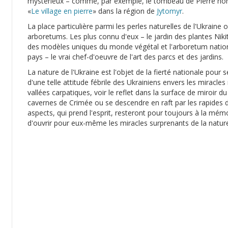
mystérieux – comme, par exemple, le tombeau de Pierre non
«
Le village en pierre
» dans la région de
Jytomyr
.
La place particulière parmi les perles naturelles de l'Ukraine 
arboretums. Les plus connu d'eux – le jardin des plantes Nikit
des modèles uniques du monde végétal et l'arboretum nationa
pays – le vrai chef-d'oeuvre de l'art des parcs et des jardins.
La nature de l'Ukraine est l'objet de la fierté nationale pour
d'une telle attitude fébrile des Ukrainiens envers les miracles n
vallées carpatiques, voir le reflet dans la surface de miroir
cavernes de Crimée ou se descendre en raft par les rapides 
aspects, qui prend l'esprit, resteront pour toujours à la mé
d'ouvrir pour eux-même les miracles surprenants de la nature