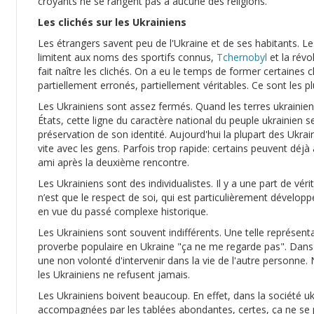
croyants ne se rangent pas à aucune des religions.
Les clichés sur les Ukrainiens
Les étrangers savent peu de l'Ukraine et de ses habitants. Le
limitent aux noms des sportifs connus,
Tchernobyl
et la révo
fait naître les clichés. On a eu le temps de former certaines c
partiellement erronés, partiellement véritables. Ce sont les p
Les Ukrainiens sont assez fermés. Quand les terres ukrainie
États, cette ligne du caractère national du peuple ukrainien 
préservation de son identité. Aujourd'hui la plupart des Ukra
vite avec les gens. Parfois trop rapide: certains peuvent déjà
ami après la deuxième rencontre.
Les Ukrainiens sont des individualistes. Il y a une part de vér
n’est que le respect de soi, qui est particulièrement dévelop
en vue du passé complexe historique.
Les Ukrainiens sont souvent indifférents. Une telle représenta
proverbe populaire en Ukraine "ça ne me regarde pas". Dans la
une non volonté d'intervenir dans la vie de l'autre personne. N
les Ukrainiens ne refusent jamais.
Les Ukrainiens boivent beaucoup. En effet, dans la société 
accompagnées par les tablées abondantes, certes, ça ne se p