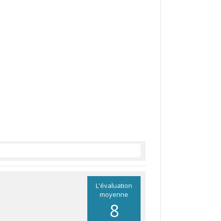
L'évaluation
moyenne
8