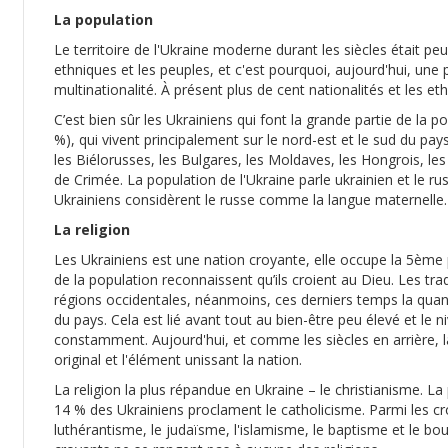
La population
Le territoire de l'Ukraine moderne durant les siècles était p
ethniques et les peuples, et c'est pourquoi, aujourd'hui, une p
multinationalité. À présent plus de cent nationalités et les eth
C’est bien sûr les Ukrainiens qui font la grande partie de la 
%), qui vivent principalement sur le nord-est et le sud du pa
les Biélorusses, les Bulgares, les Moldaves, les Hongrois, les
de Crimée. La population de l'Ukraine parle ukrainien et le rus
Ukrainiens considèrent le russe comme la langue maternelle.
La religion
Les Ukrainiens est une nation croyante, elle occupe la 5ème 
de la population reconnaissent qu’ils croient au Dieu. Les trad
régions occidentales, néanmoins, ces derniers temps la quant
du pays. Cela est lié avant tout au bien-être peu élevé et le
constamment. Aujourd'hui, et comme les siècles en arrière, la
original et l'élément unissant la nation.
La religion la plus répandue en Ukraine – le christianisme. L
14 % des Ukrainiens proclament le catholicisme. Parmi les cr
luthérantisme, le judaïsme, l'islamisme, le baptisme et le bo