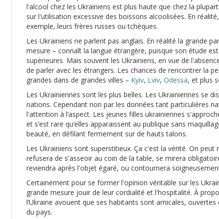
l'alcool chez les Ukrainiens est plus haute que chez la plupar
sur l'utilisation excessive des boissons alcoolisées. En réalité
exemple, leurs frères russes ou tchèques.
Les Ukrainiens ne parlent pas anglais. En réalité la grande pa
mesure – connaît la langue étrangère, puisque son étude est 
supérieures. Mais souvent les Ukrainiens, en vue de l'absenc
de parler avec les étrangers. Les chances de rencontrer la pe
grandes dans de grandes villes –
Kyiv
,
Lviv
,
Odessa
, et plus 
Les Ukrainiennes sont les plus belles. Les Ukrainiennes se d
nations. Cependant non par les données tant particulières natu
l'attention à l’aspect. Les jeunes filles ukrainiennes s'appr
et s’est rare qu’elles apparaissent au publique sans maquillag
beauté, en défilant fermement sur de hauts talons.
Les Ukrainiens sont superstitieux. Ça c'est la vérité. On peu
refusera de s'asseoir au coin de la table, se mirera obligatoi
reviendra après l'objet égaré, ou contournera soigneusement 
Certainement pour se former l'opinion véritable sur les Ukraini
grande mesure jouir de leur cordialité et l'hospitalité. À propo
l’Ukraine avouent que ses habitants sont amicales, ouvertes et
du pays.