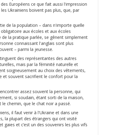
t des Européens ce que fait aussi l'impression
, les Ukrainiens boivent pas plus, que, par
rtie de la population – dans n'importe quelle
obligatoire aux écoles et aux écoles
e de la pratique parlée, se gênent simplement
rsonne connaissant l'anglais sont plus
souvent – parmi la jeunesse.
istinguent des représentantes des autres
relles, mais par la féminité naturelle et
ochent soigneusement au choix des vêtements,
e et souvent sacrifient le confort pour la
t rencontrer assez souvent la personne, qui
rement, si soudain, étant sorti de la maison,
le chemin, que le chat noir a passé.
ens, il faut venir à l'Ukraine et dans une
s, la plupart des étrangers qui ont visité
 gaies et c’est un des souvenirs les plus vifs