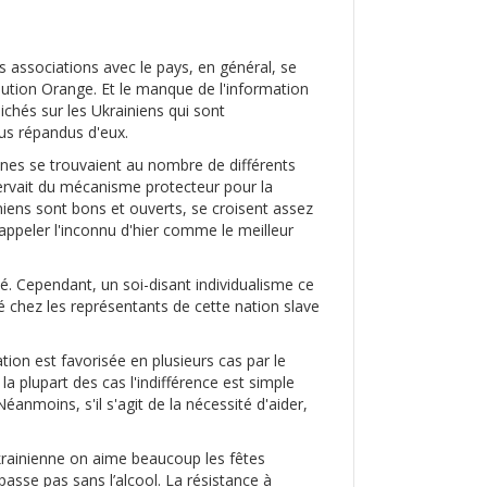
s associations avec le pays, en général, se
lution Orange. Et le manque de l'information
lichés sur les Ukrainiens qui sont
lus répandus d'eux.
nnes se trouvaient au nombre de différents
servait du mécanisme protecteur pour la
iniens sont bons et ouverts, se croisent assez
 appeler l'inconnu d'hier comme le meilleur
ité. Cependant, un soi-disant individualisme ce
pé chez les représentants de cette nation slave
tion est favorisée en plusieurs cas par le
 plupart des cas l'indifférence est simple
éanmoins, s'il s'agit de la nécessité d'aider,
ukrainienne on aime beaucoup les fêtes
asse pas sans l’alcool. La résistance à