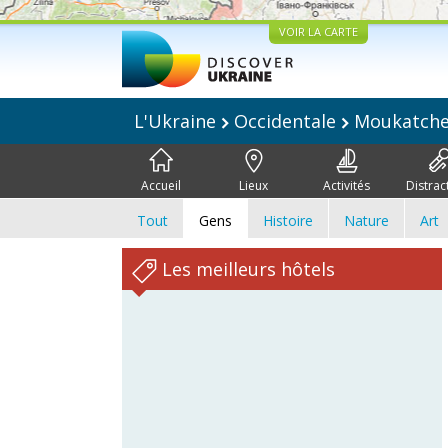
VOIR LA CARTE
L'Ukraine
Occidentale
Moukatch
Accueil
Lieux
Activités
Distrac
Tout
Gens
Histoire
Nature
Art
Les meilleurs hôtels