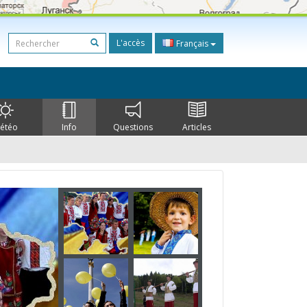
L'accès
Français
étéo
Info
Questions
Articles