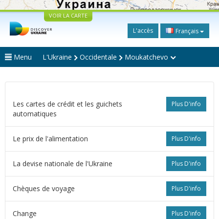
VOIR LA CARTE
L'accès
Français
Menu
L'Ukraine
Occidentale
Moukatchevo
Les cartes de crédit et les guichets
Plus D'info
automatiques
Le prix de l'alimentation
Plus D'info
La devise nationale de l'Ukraine
Plus D'info
Сhèques de voyage
Plus D'info
Change
Plus D'info