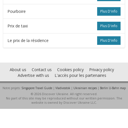
Pourboire
Plus D'info
Prix de taxi
Plus D'info
Le prix de la résidence
Plus D'info
About us
Contact us
Cookies policy
Privacy policy
Advertise with us
L'accès pour les partenaires
s
Notre projets:
Singapore Travel Guide
|
Vladivostok
|
Ukrainian recipes
|
Berlin U-Bahn map
© 2026 Discover Ukraine. All right reserved.
No part of this site may be reproduced without our written permission. The
website is owned by Discover Ukraine LLC.