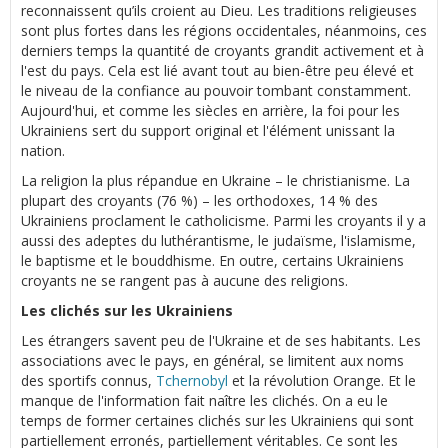
reconnaissent qu’ils croient au Dieu. Les traditions religieuses
sont plus fortes dans les régions occidentales, néanmoins, ces
derniers temps la quantité de croyants grandit activement et à
l'est du pays. Cela est lié avant tout au bien-être peu élevé et
le niveau de la confiance au pouvoir tombant constamment.
Aujourd'hui, et comme les siècles en arrière, la foi pour les
Ukrainiens sert du support original et l'élément unissant la
nation.
La religion la plus répandue en Ukraine – le christianisme. La
plupart des croyants (76 %) – les orthodoxes, 14 % des
Ukrainiens proclament le catholicisme. Parmi les croyants il y a
aussi des adeptes du luthérantisme, le judaïsme, l'islamisme,
le baptisme et le bouddhisme. En outre, certains Ukrainiens
croyants ne se rangent pas à aucune des religions.
Les clichés sur les Ukrainiens
Les étrangers savent peu de l'Ukraine et de ses habitants. Les
associations avec le pays, en général, se limitent aux noms
des sportifs connus,
Tchernobyl
et la révolution Orange. Et le
manque de l'information fait naître les clichés. On a eu le
temps de former certaines clichés sur les Ukrainiens qui sont
partiellement erronés, partiellement véritables. Ce sont les