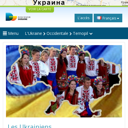
VOIR LA CARTE
L'accès
Français
Menu
L'Ukraine
Occidentale
Ternopil
Les Ukrainiens