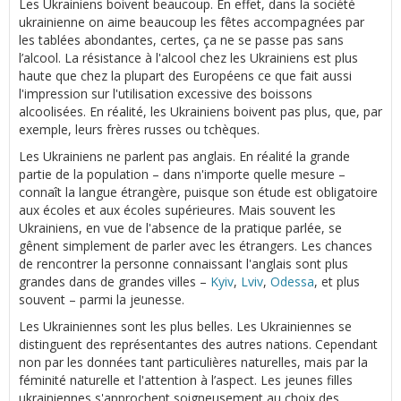
Les Ukrainiens boivent beaucoup. En effet, dans la société
ukrainienne on aime beaucoup les fêtes accompagnées par
les tablées abondantes, certes, ça ne se passe pas sans
l’alcool. La résistance à l'alcool chez les Ukrainiens est plus
haute que chez la plupart des Européens ce que fait aussi
l'impression sur l'utilisation excessive des boissons
alcoolisées. En réalité, les Ukrainiens boivent pas plus, que, par
exemple, leurs frères russes ou tchèques.
Les Ukrainiens ne parlent pas anglais. En réalité la grande
partie de la population – dans n'importe quelle mesure –
connaît la langue étrangère, puisque son étude est obligatoire
aux écoles et aux écoles supérieures. Mais souvent les
Ukrainiens, en vue de l'absence de la pratique parlée, se
gênent simplement de parler avec les étrangers. Les chances
de rencontrer la personne connaissant l'anglais sont plus
grandes dans de grandes villes –
Kyiv
,
Lviv
,
Odessa
, et plus
souvent – parmi la jeunesse.
Les Ukrainiennes sont les plus belles. Les Ukrainiennes se
distinguent des représentantes des autres nations. Cependant
non par les données tant particulières naturelles, mais par la
féminité naturelle et l'attention à l’aspect. Les jeunes filles
ukrainiennes s'approchent soigneusement au choix des