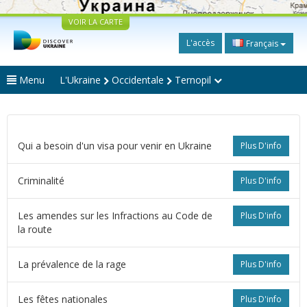
VOIR LA CARTE
L'accès
Français
Menu
L'Ukraine
Occidentale
Ternopil
Qui a besoin d'un visa pour venir en Ukraine
Plus D'info
Criminalité
Plus D'info
Les amendes sur les Infractions au Code de
Plus D'info
la route
La prévalence de la rage
Plus D'info
Les fêtes nationales
Plus D'info