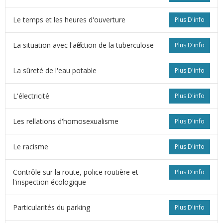
Le temps et les heures d'ouverture
Plus D'info
La situation avec l'affection de la tuberculose
Plus D'info
La sûreté de l'eau potable
Plus D'info
L'électricité
Plus D'info
Les rellations d'homosexualisme
Plus D'info
s
Le racisme
Plus D'info
Contrôle sur la route, police routière et
Plus D'info
l'inspection écologique
Particularités du parking
Plus D'info