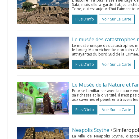
L'histoire n'a pas laissé l'héritage 
Saki, mais elle a gardé l'objet archéo
Tobe, qui est aujourd'hui l'aimant tou
Plus D'info
Voir Sur La Carte
Le musée des catastrophes 
Le musée unique des catastrophes mar
le bourg Maloretchenske non loin d’Al
attrayantes du bord Sud de la Crimée.
Plus D'info
Voir Sur La Carte
Pour se familiariser avec la nature ex
sa richesse et la diversité, il n’est 
aux cavernes et pénétrer à travers les b
Plus D'info
Voir Sur La Carte
Neapolis Scythe
• Simferopo
La ville de Neapolis Scythe, dispo