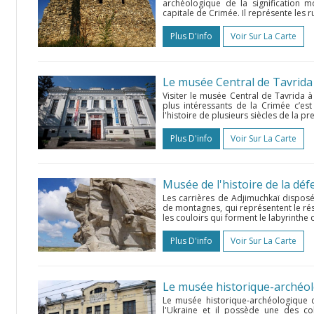
archéologique de la signification 
capitale de Crimée. Il représente les rui
Plus D'info
Voir Sur La Carte
Le musée Central de Tavrid
Visiter le musée Central de Tavrida 
plus intéressants de la Crimée c’es
l'histoire de plusieurs siècles de la pre
Plus D'info
Voir Sur La Carte
Musée de l'histoire de la dé
Les carrières de Adjimuchkaї disposé
de montagnes, qui représentent le rése
les couloirs qui forment le labyrinthe
Plus D'info
Voir Sur La Carte
Le musée historique-archéol
Le musée historique-archéologique d
l'Ukraine et il possède une des co