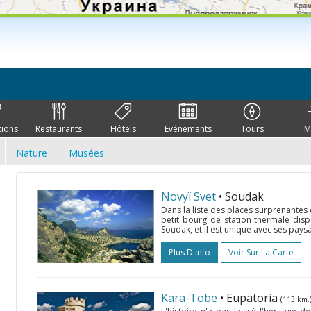
tions
Restaurants
Hôtels
Événements
Tours
M
Nature
Musées
Novyï Svet
• Soudak
Dans la liste des places surprenantes 
petit bourg de station thermale dis
Soudak, et il est unique avec ses paysa
Plus D'info
Voir Sur La Carte
Kara-Tobe
• Eupatoria
(113 km.