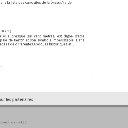
s la liste des curiosités de la presqu’île de...
130 km.)
 ville presque sur cent mètres, est digne d’être
ipale de Kertch et son symbole impérissable. Dans
acées de différentes époques historiques et...
→
ur les partenaires
cover Ukraine LLC.