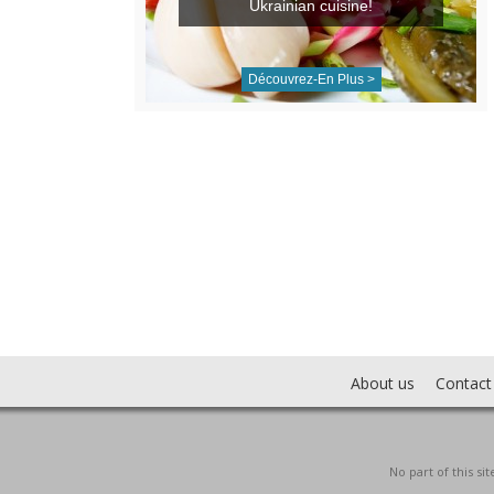
Ukrainian cuisine!
Découvrez-En Plus >
About us
Contact
No part of this s