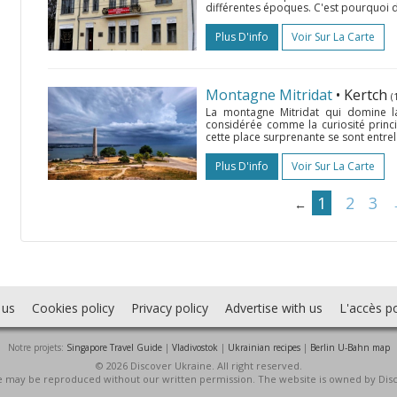
différentes époques. C'est pourquoi dan
Plus D'info
Voir Sur La Carte
Montagne Mitridat
• Kertch
(
La montagne Mitridat qui domine la
considérée comme la curiosité princ
cette place surprenante se sont entrel
Plus D'info
Voir Sur La Carte
1
2
3
←
 us
Cookies policy
Privacy policy
Advertise with us
L'accès po
Notre projets:
Singapore Travel Guide
|
Vladivostok
|
Ukrainian recipes
|
Berlin U-Bahn map
© 2026 Discover Ukraine. All right reserved.
ite may be reproduced without our written permission. The website is owned by Dis