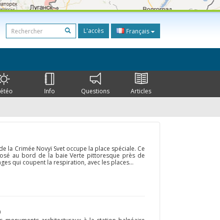
L'accès
Français
étéo
Info
Questions
Articles
de la Crimée Novyï Svet occupe la place spéciale. Ce
posé au bord de la baie Verte pittoresque près de
ges qui coupent la respiration, avec les places...
)