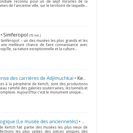
mondiale reconnu pour un de sept miracles de la
nes de l'ancienne ville, sur le territoire de laquelle...
a
• Simferopol
(70 km.)
à Simféropol – un des musées les plus grands et les
t une meilleure chance de faire connaissance avec
squ’île, sa nature exceptionnelle et la culture...
fense des carrières de Adjimuchkaї
• Kertch
(135 km.)
es à la périphérie de Kertch, sont des productions
au ramifié des galeries souterraines, les tunnels et
 complexe. Aujourd'hui c'est le monument unique...
ogique (Le musée des anciennetés)
• Kertch
(130 km.)
e Kertch fait partie des musées les plus vieux de
llections les plus vastes des pièces uniques des