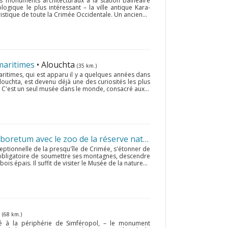
des monuments architecturaux à la station balnéaire
logique le plus intéressant – la ville antique Kara-
ristique de toute la Crimée Occidentale. Un ancien...
maritimes
• Alouchta
(35 km.)
itimes, qui est apparu il y a quelques années dans
ouchta, est devenu déjà une des curiosités les plus
 C'est un seul musée dans le monde, consacré aux...
Le Musée de la Nature et l’arboretum avec le zoo de la réserve naturelle de Crimée
• Alo
ceptionnelle de la presqu'île de Crimée, s'étonner de
pas obligatoire de soumettre ses montagnes, descendre
ois épais. Il suffit de visiter le Musée de la nature...
l
(68 km.)
sé à la périphérie de Simféropol, – le monument