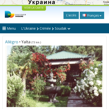
VOIR LA CARTE
L'accès
Français
Menu
L'Ukraine
Crimée
Soudak
Allégro
• Yalta
(73 km.)