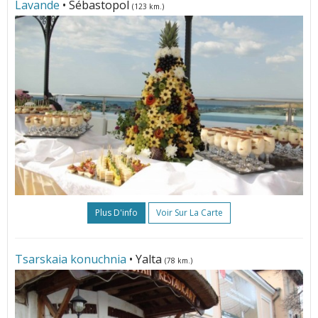
Lavande
• Sébastopol
(123 km.)
Plus D'info
Voir Sur La Carte
Tsarskaia konuchnia
• Yalta
(78 km.)