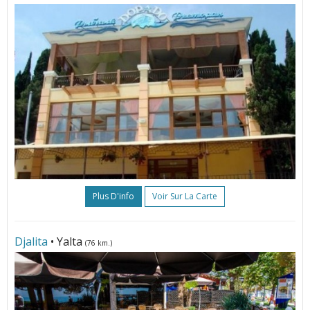
Plus D'info
Voir Sur La Carte
Djalita
• Yalta
(76 km.)