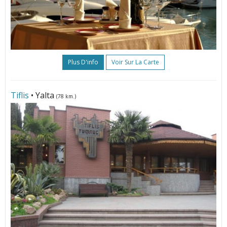
Plus D'info
Voir Sur La Carte
Tiflis
• Yalta
(78 km.)