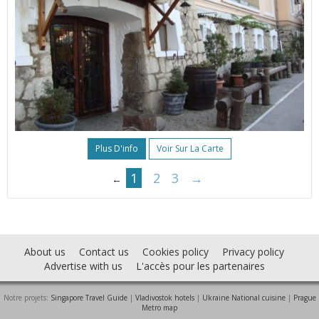
Plus D'info
Voir Sur La Carte
1
2
3
→
←
About us
Contact us
Cookies policy
Privacy policy
Advertise with us
L'accès pour les partenaires
Notre projets:
Singapore Travel Guide
|
Vladivostok hotels
|
Ukraine National cuisine
|
Prague
Metro map