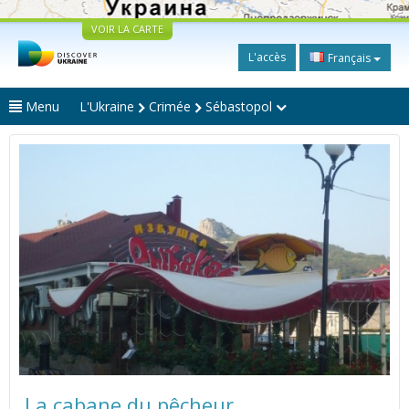
VOIR LA CARTE
L'accès
Français
Menu
L'Ukraine
Crimée
Sébastopol
La cabane du pêcheur