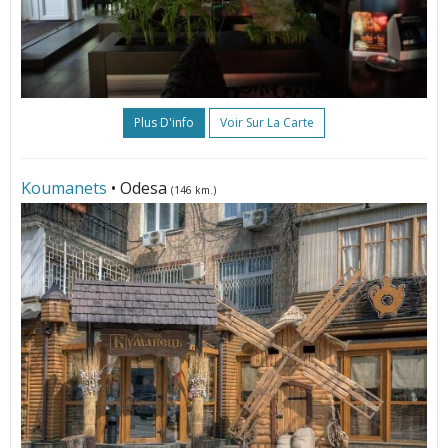
Plus D'info
Voir Sur La Carte
Koumanets
• Odesa
(146 km.)