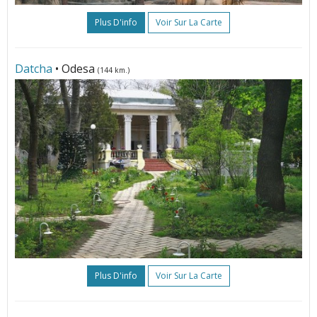
Plus D'info
Voir Sur La Carte
Datcha
• Odesa
(144 km.)
Plus D'info
Voir Sur La Carte