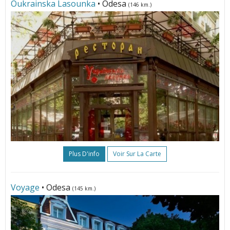
Oukrainska Lasounka
• Odesa
(146 km.)
Plus D'info
Voir Sur La Carte
Voyage
• Odesa
(145 km.)