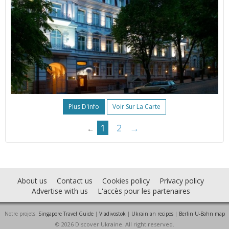
Plus D'info
Voir Sur La Carte
1
2
→
←
About us
Contact us
Cookies policy
Privacy policy
Advertise with us
L'accès pour les partenaires
Notre projets:
Singapore Travel Guide
|
Vladivostok
|
Ukrainian recipes
|
Berlin U-Bahn map
© 2026 Discover Ukraine. All right reserved.