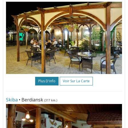
Plus D'info
Voir Sur La Carte
Skiba
• Berdiansk
(317 km.)