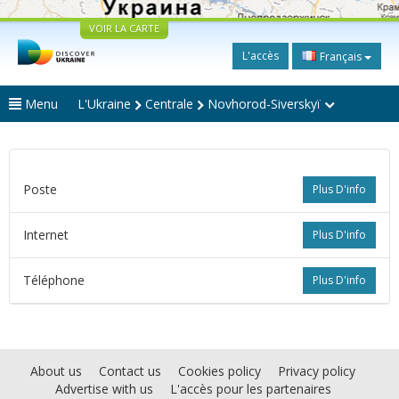
VOIR LA CARTE
L'accès
Français
Menu
L'Ukraine
Centrale
Novhorod-Siverskyï
Poste
Plus D'info
Internet
Plus D'info
Téléphone
Plus D'info
About us
Contact us
Cookies policy
Privacy policy
Advertise with us
L'accès pour les partenaires