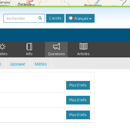
L'accès
Français
étéo
Info
Questions
Articles
e
Шопинг
Météo
Plus D'info
Plus D'info
Plus D'info