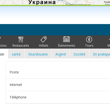
tions
Restaurants
Hôtels
Événements
Tours
M
ion
santé
Visa/douane
Argent
Société
En pratiqu
Poste
Internet
Téléphone