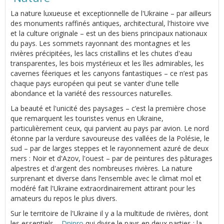
La nature luxueuse et exceptionnelle de l'Ukraine – par ailleurs
des monuments raffinés antiques, architectural, l'histoire vive
et la culture originale – est un des biens principaux nationaux
du pays. Les sommets rayonnant des montagnes et les
rivières précipitées, les lacs cristallins et les chutes d'eau
transparentes, les bois mystérieux et les îles admirables, les
cavernes féeriques et les canyons fantastiques – ce n’est pas
chaque pays européen qui peut se vanter d'une telle
abondance et la variété des ressources naturelles.
La beauté et l'unicité des paysages – c’est la première chose
que remarquent les touristes venus en Ukraine,
particulièrement ceux, qui parvient au pays par avion. Le nord
étonne par la verdure savoureuse des vallées de la Polésie, le
sud – par de larges steppes et le rayonnement azuré de deux
mers : Noir et d'Azov, l'ouest – par de peintures des pâturages
alpestres et d'argent des nombreuses rivières. La nature
surprenant et diverse dans l’ensemble avec le climat mol et
modéré fait l'Ukraine extraordinairement attirant pour les
amateurs du repos le plus divers.
Sur le territoire de l'Ukraine il y a la multitude de rivières, dont
les essentiels –
Dnipro
qui divise le pays en deux parties : la