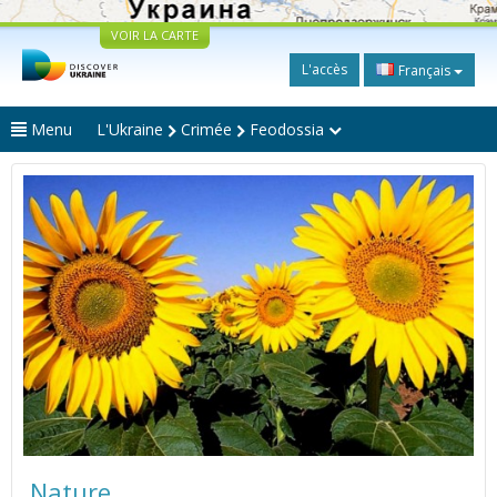
VOIR LA CARTE
L'accès
Français
Menu
L'Ukraine
Crimée
Feodossia
Nature