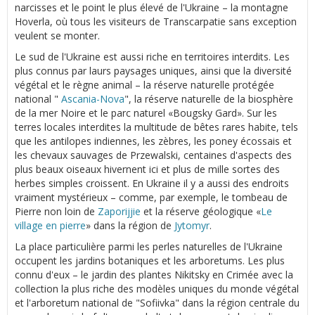
narcisses et le point le plus élevé de l'Ukraine – la montagne
Hoverla, où tous les visiteurs de Transcarpatie sans exception
veulent se monter.
Le sud de l'Ukraine est aussi riche en territoires interdits. Les
plus connus par laurs paysages uniques, ainsi que la diversité
végétal et le règne animal – la réserve naturelle protégée
national "
Ascania-Nova
", la réserve naturelle de la biosphère
de la mer Noire et le parc naturel «Bougsky Gard». Sur les
terres locales interdites la multitude de bêtes rares habite, tels
que les antilopes indiennes, les zèbres, les poney écossais et
les chevaux sauvages de Przewalski, centaines d'aspects des
plus beaux oiseaux hivernent ici et plus de mille sortes des
herbes simples croissent. En Ukraine il y a aussi des endroits
vraiment mystérieux – comme, par exemple, le tombeau de
Pierre non loin de
Zaporijjie
et la réserve géologique «
Le
village en pierre
» dans la région de
Jytomyr
.
La place particulière parmi les perles naturelles de l'Ukraine
occupent les jardins botaniques et les arboretums. Les plus
connu d'eux – le jardin des plantes Nikitsky en Crimée avec la
collection la plus riche des modèles uniques du monde végétal
et l'arboretum national de "Sofiivka" dans la région centrale du