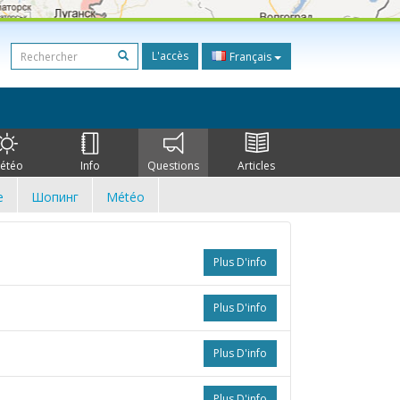
L'accès
Français
étéo
Info
Questions
Articles
e
Шопинг
Météo
Plus D'info
Plus D'info
Plus D'info
Plus D'info