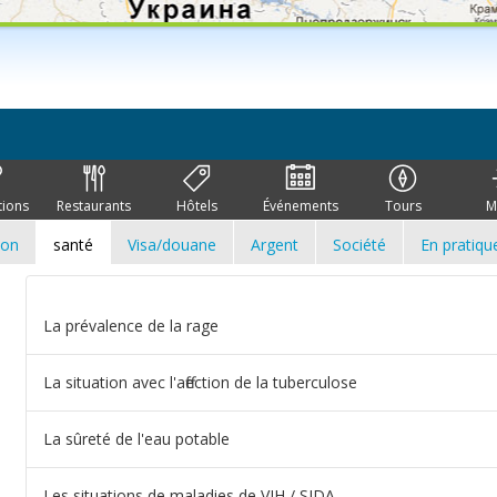
tions
Restaurants
Hôtels
Événements
Tours
M
ion
santé
Visa/douane
Argent
Société
En pratiqu
La prévalence de la rage
La situation avec l'affection de la tuberculose
La sûreté de l'eau potable
Les situations de maladies de VIH / SIDA