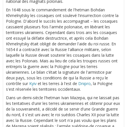
national des magnats polonais.
En 1648 sous le commandement de l'hetman Bohdan
Khmelnytsky les cosaques ont soulevé l'insurrection contre la
Pologne. D'abord le succès les accompagnait – les cosaques
cassaient plusieurs fois l'armée polonaise, en libérant les
territoires ukrainiens. Cependant dans trois ans les cosaques
ont essuyé la défaite destructrice, et après cela Bohdan
Khmelnytsky était obligé de demander l'aide du roi russe. En
1654 il a contracté avec la Russie l'alliance militaire, selon
laquelle la Russie devait soutenir les cosaques dans la lutte
avec les Polonais. Mais au lieu de cela les troupes russes ont
entrepris la guerre avec la Pologne pour les terres
ukrainiennes. Le bilan c’était la signature de l'armistice par
deux pays, sous les conditions de qui la Russie a reçu le
contrôle sur
Kyiv
et les terres à l'est de
Dnipro
, la Pologne
s'est réservée les territoires occidentaux.
Dans un demi-siècle l'hetman Ivan Mazepa, qui ne laissait pas
les tentatives d'unir les terres ukrainiennes et obtenir pour eux
de la souveraineté, a décidé de se servir d'une Grande guerre
du nord, il s'est uni avec le roi suédois Charles XII pour la lutte
avec la Russie. Cependant le sort n'a pas voulu que les plans
de Mazepa soient réalisés : l'armée suédoise-de cosaque a