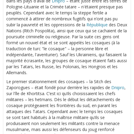
dans les pays d'aval de
Dnipro
– étant juste entre les terres de
Pologne-Lituanie et la Crimée tatare – n'étaient presque pas
peuplés. Cependant avec le temps la steppe fertile a
commencé à attirer de nombreux fugitifs qui n’ont pas pu
subir la pauvreté et les oppressions de la
République
des Deux
Nations (Ritch Pospolita), ainsi que ceux qui se cachaient de la
poursuite criminelle ou religieuse. Par la suite ces gens ont
formé un nouvel état et se sont appelés les cosaques (à la
traduction de turc "le cosaque" – la personne libre et
indépendante, l'aventurier). Sauf les Ukrainiens, qui faisaient la
majorité écrasante, les groupes de cosaque étaient faits aussi
par les Tatars, les Russe, les Polonais, les Hongrois et les
Allemands.
Le premier stationnement des cosaques – la Sitch des
Zaporogues – était fondé pour derrière les rapides de
Dnipro
,
sur l'île de Khortitsa. C’est ici qu’ils choisissaient les chefs
militaires – les hetmans. Dès le début les détachements de
cosaque protégeaient les frontières du sud, en parant les
attaques des Tatars. Cependant avec le temps les cosaques
se sont tant habitués à la maîtrise militaire qu’ils se
produisaient non seulement les militants contre la menace
musulmane, mais aussi les défenseurs du joug renforcé