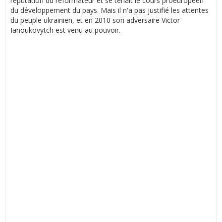
réputation du réformateur et se tenait le cours proeuropéen
du développement du pays. Mais il n'a pas justifié les attentes
du peuple ukrainien, et en 2010 son adversaire Victor
Ianoukovytch est venu au pouvoir.