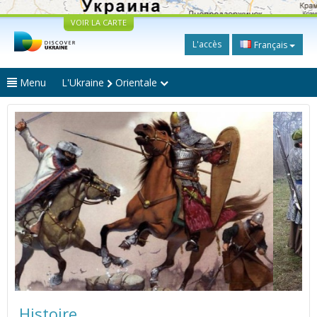
VOIR LA CARTE
L'accès
Français
Menu
L'Ukraine
Orientale
Histoire