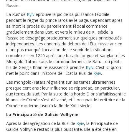
Russie.
La Rus’ de
Kyiv
éprouve le pic de sa puissance féodale
pendant le règne du prince Iaroslav le Sage. Cependant après
sa mort le procès du parcellement féodal commence
graduellement dans État, et vers le milieu de XII siècle la
Russie se désagrège pratiquement sur quelques principautés
indépendantes. Les ennemis du dehors de l'État russe ancien
n'ont pas manqué l’occasion de se servir de la situation
complexe – en 1240 après une bataille longue et sanglante les
Mongolo-Tatars sous le commandement de Batu - du petit-
fils de Gengis Khan réussissent à prendre
Kyiv
. C’est ici qu’on
met le point dans l'histoire de l'État la Rus’ de
Kyiv
.
Les mongolo-Tatars régnaient sur les terres ukrainiennes
presque cent ans : leur influence se répandait, en particulier,
aux terres du sud. Par la suite de la horde D'or s'affaiblissant le
khanat de Crimée s'est détaché, et il occupait le territoire de la
Crimée moderne jusqu'à la fin de XVIII siècle.
La Principauté de Galicie-Volhynie
Après la désagrégation de la Rus’ de
Kyiv
, la Principauté de
Galicie-Volhynie restait la plus puissante. Elle a été créé en