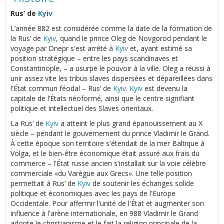
Rus’ de
Kyiv
L’année 882 est considérée comme la date de la formation de
la Rus’ de
Kyiv
, quand le prince Oleg de Novgorod pendant le
voyage par Dnepr s'est arrêté à
Kyiv
et, ayant estimé sa
position stratégique – entre les pays scandinaves et
Constantinople, – a usurpé le pouvoir à la ville. Oleg a réussi à
unir assez vite les tribus slaves dispersées et dépareillées dans
l'État commun féodal – Rus’ de
Kyiv
.
Kyiv
est devenu la
capitale de l’États néoformé, ainsi que le centre signifiant
politique et intellectuel des Slaves orientaux.
La Rus’ de
Kyiv
a atteint le plus grand épanouissement au Х
siècle – pendant le gouvernement du prince Vladimir le Grand.
À cette époque son territoire s'étendait de la mer Baltique à
Volga, et le bien-être économique était assuré aux frais du
commerce – l'État russe ancien s'installait sur la voie célèbre
commerciale «du Varègue aux Grecs». Une telle position
permettait à Rus’ de
Kyiv
de soutenir les échanges solide
politique et économiques avec les pays de l'Europe
Occidentale. Pour affermir l'unité de l'État et augmenter son
influence à l'arène internationale, en 988 Vladimir le Grand
adopte le christianisme et le fait la religion principale de la