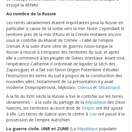
essuyé la défaite.
Au nombre de la Russie
Les terres ukrainiennes étaient importantes pour la Russie en
particulier à cause de la sortie vers la mer Noire. Cependant le
territoire près de la mer d’Azov et la Crimée restaient encore
sous le contrôle du khanat de Crimée – l'allié de l'empire
Osman. À la suite d'une série de guerres russe-turque la
Russie a réussit à s'emparer des territoires du sud, et après
elle a commencé à les peupler de Slaves orientaux. Avant tout,
l'impératrice Catherine II ordonnait de liquider la Sitch des
Zaporogues et a fait son favori Grigori Potemkine d'étudier
l'instruction les terres du sud à propos de la construction des
nouvelles villes. Notamment de sa présentation il y avait
moderne Dnepropetrovsk, Mykolaïv,
Odessa
et
Sébastopol
.
À la fin du XVIII siècle la Russie a fixé le contrôle sur les terres
ukrainiennes – à la suite du partage de la
République
des Deux
Nations, les territoires au bord droit de
Dnipro
ont été ajouté
à elle. Les terres de Galicie avec le centre à
Lviv
ont passé à la
possession de l'empire Autrichien.
La guerre civile. UNR et ZUNR
(La
République
populaire