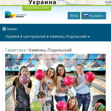
ПОКАЗАТЬ КАРТУ
Вход
Русский
Меню
Украина
Центральная
Каменец-Подольский
Галактика
• Каменец-Подольский