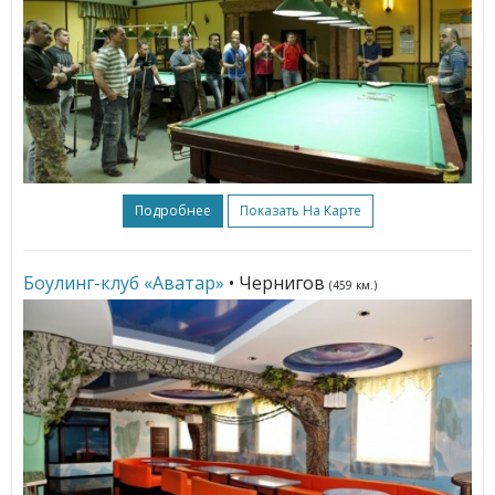
Подробнее
Показать На Карте
Боулинг-клуб «Аватар»
• Чернигов
(459 км.)