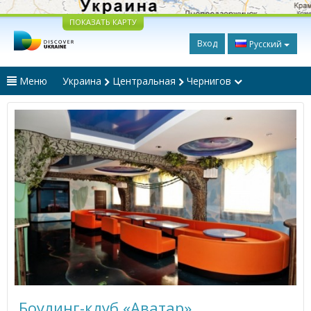
ПОКАЗАТЬ КАРТУ
Вход
Русский
Меню
Украина
Центральная
Чернигов
Боулинг-клуб «Аватар»