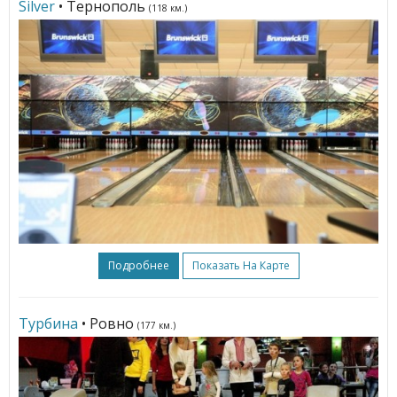
Silver
• Тернополь
(118 км.)
Подробнее
Показать На Карте
Турбина
• Ровно
(177 км.)