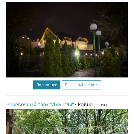
Подробнее
Показать На Карте
Веревочный парк "Джунгли"
• Ровно
(185 км.)