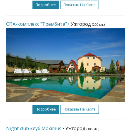
Подробнее
Показать На Карте
СПА-комплекс "Трембита"
• Ужгород
(200 км.)
Подробнее
Показать На Карте
Night club клуб Maximus
• Ужгород
(186 км.)