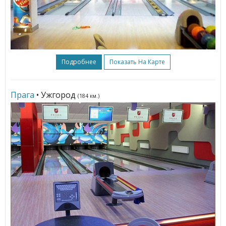
Подробнее
Показать На Карте
Прага
• Ужгород
(184 км.)