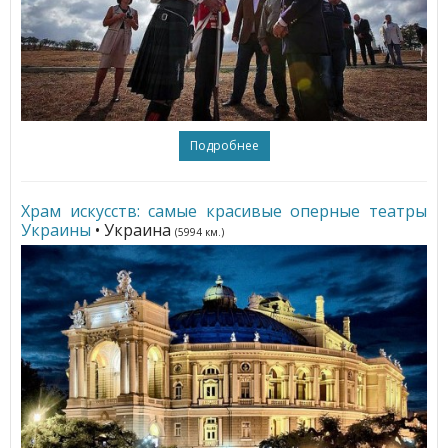
Подробнее
Храм искусств: самые красивые оперные театры
Украины
• Украина
(5994 км.)