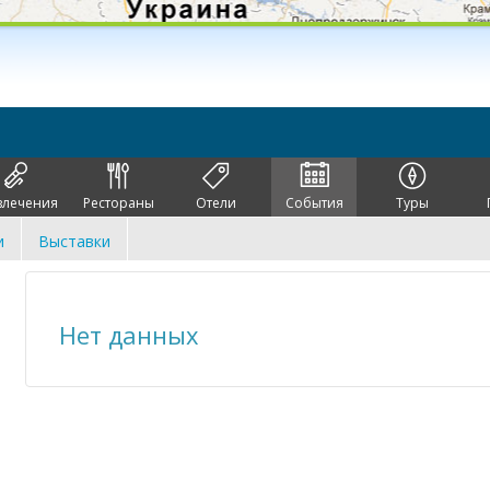
влечения
Рестораны
Отели
События
Туры
и
Выставки
Нет данных