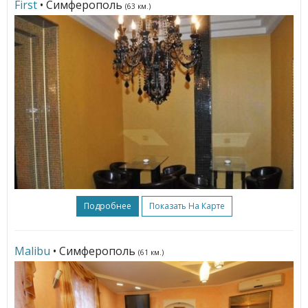
First
• Симферополь
(63 км.)
Подробнее
Показать На Карте
Malibu
• Симферополь
(61 км.)