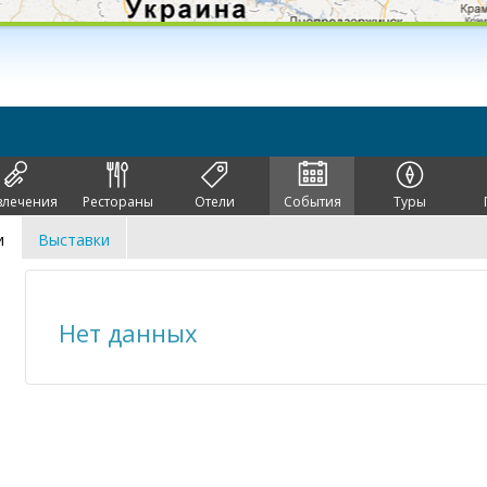
влечения
Рестораны
Отели
События
Туры
и
Выставки
Нет данных