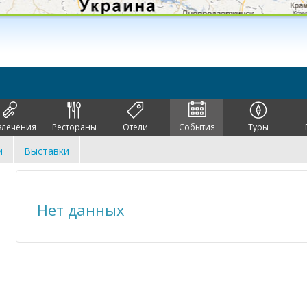
влечения
Рестораны
Отели
События
Туры
и
Выставки
Нет данных