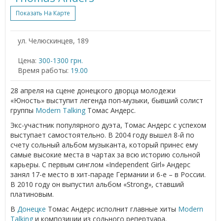
Показать На Карте
ул. Челюскинцев, 189
Цена:
300-1300 грн.
Время работы:
19.00
28 апреля на сцене донецкого дворца молодежи
«Юность» выступит легенда поп-музыки, бывший солист
группы
Modern Talking
Томас Андерс.
Экс-участник популярного дуэта, Томас Андерс с успехом
выступает самостоятельно. В 2004 году вышел 8-й по
счету сольный альбом музыканта, который принес ему
самые высокие места в чартах за всю историю сольной
карьеры. С первым синглом «Independent Girl» Андерс
занял 17-е место в хит-параде Германии и 6-е – в России.
В 2010 году он выпустил альбом «Strong», ставший
платиновым.
В
Донецке
Томас Андерс исполнит главные хиты
Modern
Talking
и композиции из сольного репертуара.