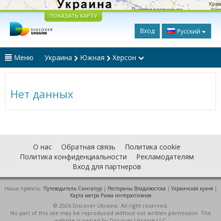
ПОКАЗАТЬ КАРТУ
Вход
Русский
Меню
Украина
Южная
Херсон
Нет данных
О нас
Обратная связь
Политика cookie
Политика конфиденциальности
Рекламодателям
Вход для партнеров
Наши проекты:
Путеводитель Сингапур
|
Рестораны Владивостока
|
Украинская кухня
|
Карта метро Рима интерактивная
© 2026 Discover Ukraine. All right reserved.
No part of this site may be reproduced without our written permission. The
website is owned by Discover Ukraine LLC.