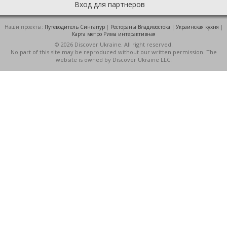
Вход для партнеров
Наши проекты:
Путеводитель Сингапур
|
Рестораны Владивостока
|
Украинская кухня
|
Карта метро Рима интерактивная
© 2026 Discover Ukraine. All right reserved.
No part of this site may be reproduced without our written permission. The
website is owned by Discover Ukraine LLC.