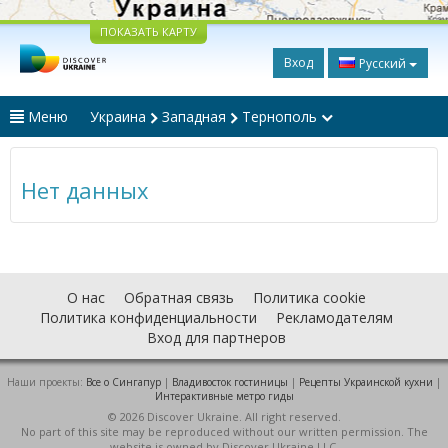
ПОКАЗАТЬ КАРТУ
Вход
Русский
Меню
Украина
Западная
Тернополь
Нет данных
О нас
Обратная связь
Политика cookie
Политика конфиденциальности
Рекламодателям
Вход для партнеров
Наши проекты:
Все о Cингапур
|
Владивосток гостиницы
|
Рецепты Украинской кухни
|
Интерактивные метро гиды
© 2026 Discover Ukraine. All right reserved.
No part of this site may be reproduced without our written permission. The
website is owned by Discover Ukraine LLC.