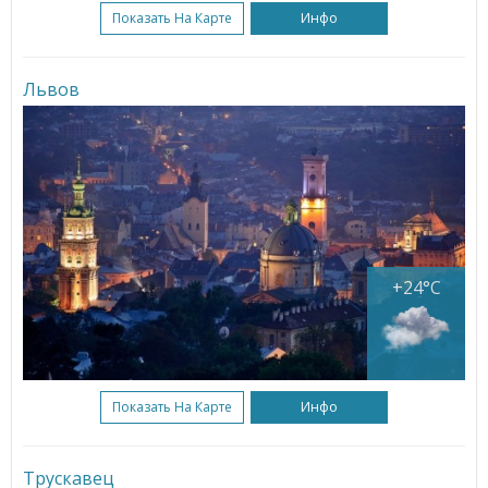
Показать На Карте
Инфо
Львов
+24°C
Показать На Карте
Инфо
Трускавец