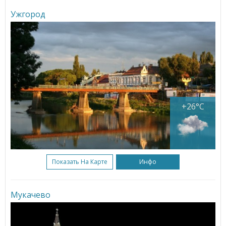
Ужгород
+26°C
Показать На Карте
Инфо
Мукачево