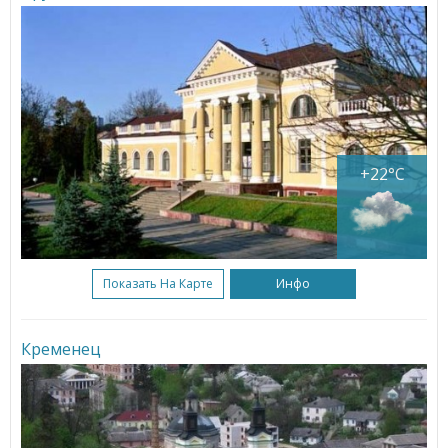
+22°C
Показать На Карте
Инфо
Кременец