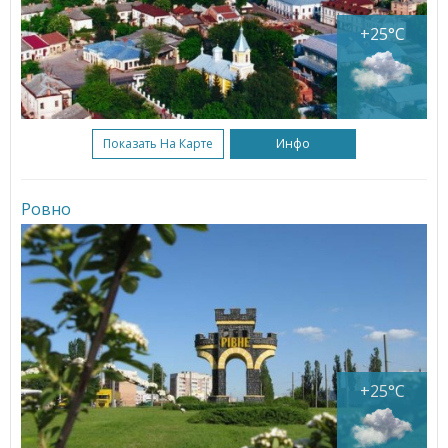
+25°C
Показать На Карте
Инфо
Ровно
+25°C