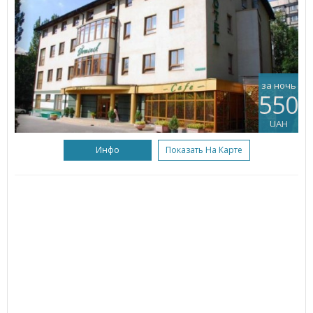
за ночь
550
UAH
Инфо
Показать На Карте