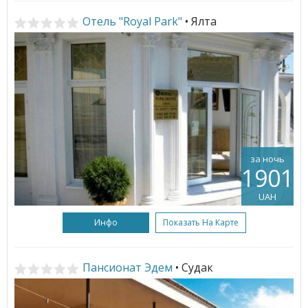
Отель "Royal Park"
• Ялта
за ночь
1901
UAH
Инфо
Показать На Карте
Пансионат Эдем
• Судак