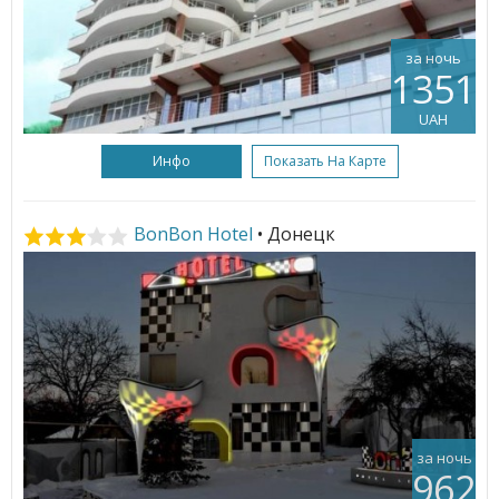
за ночь
1351
UAH
Инфо
Показать На Карте
BonBon Hotel
• Донецк
за ночь
962