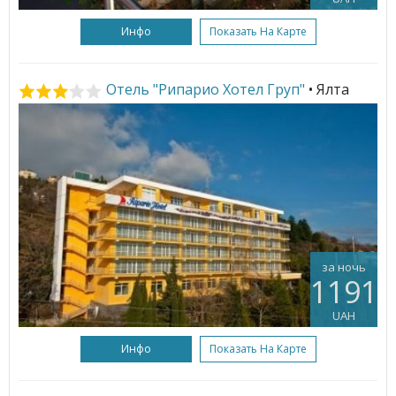
Инфо
Показать На Карте
Отель "Рипарио Хотел Груп"
• Ялта
за ночь
1191
UAH
Инфо
Показать На Карте