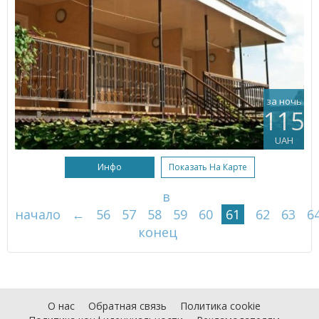
за ночь
115
UAH
Инфо
Показать На Карте
в
начало
←
56
57
58
59
60
61
62
63
6
конец
О нас
Обратная связь
Политика cookie