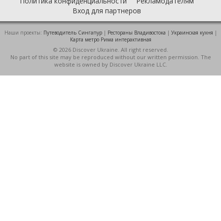
Политика конфиденциальности
Рекламодателям
Вход для партнеров
Наши проекты:
Путеводитель Сингапур
|
Рестораны Владивостока
|
Украинская кухня
|
Карта метро Рима интерактивная
© 2026 Discover Ukraine. All right reserved.
No part of this site may be reproduced without our written permission. The
website is owned by Discover Ukraine LLC.