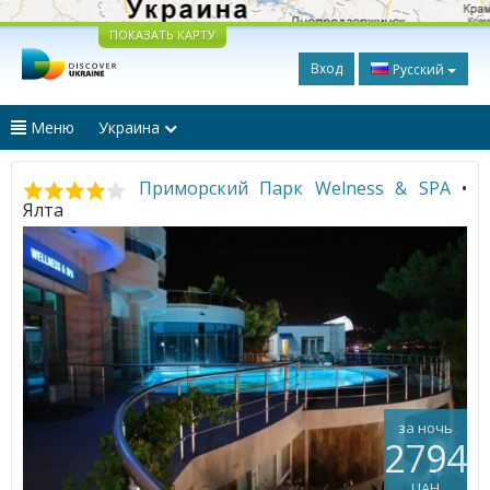
ПОКАЗАТЬ КАРТУ
Вход
Русский
Меню
Украина
Приморский Парк Welness & SPA
•
Ялта
за ночь
2794
UAH