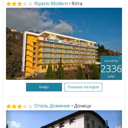
Ripario Modern
• Ялта
за ночь
2336
UAH
Инфо
Показать На Карте
Отель Доминик
• Донецк