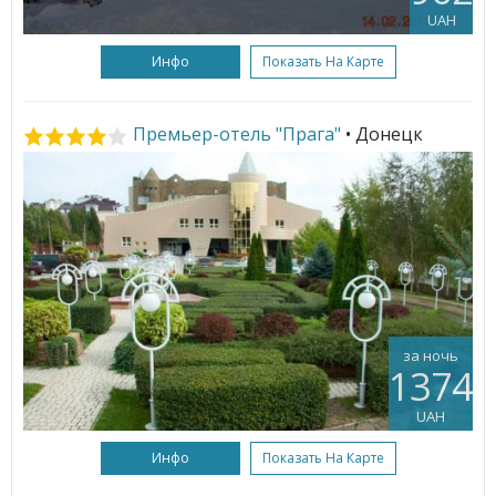
UAH
Инфо
Показать На Карте
Премьер-отель "Прага"
• Донецк
за ночь
1374
UAH
Инфо
Показать На Карте